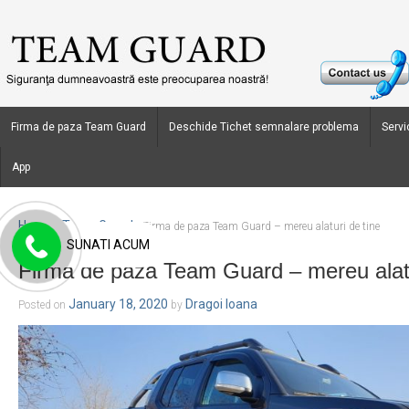
Firma de paza Team Guard
Deschide Tichet semnalare problema
Servic
App
Home
Team Guard
›
›
Firma de paza Team Guard – mereu alaturi de tine
SUNATI ACUM
Firma de paza Team Guard – mereu alatu
January 18, 2020
Dragoi Ioana
Posted on
by