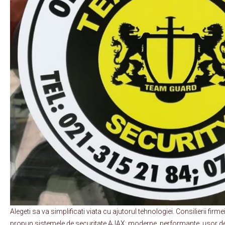
Alegeti sa va simplificati viata cu ajutorul tehnologiei. Consilierii fi
propun sistemele de securitate AJAX: moderne, performante, usor de i