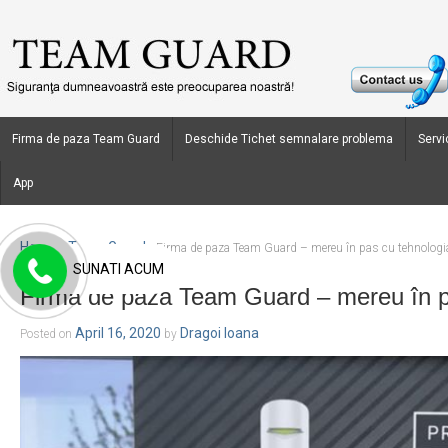
Firma de paza Team Guard
Deschide Tichet semnalare problema
Servic
App
Home
Team Guard
›
›
Firma de paza Team Guard – mereu în pas cu tehnologi
SUNATI ACUM
Firma de paza Team Guard – mereu în p
April 16, 2020
Dragoi Ioana
Posted on
by