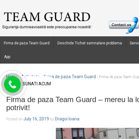
Firma de paza Team Guard
Deschide Tichet semnalare problema
Servic
App
Home
Activitate - firma de paza Team Guard
›
›
Firma de paza Team Guar
SUNATI ACUM
potrivit!
Firma de paza Team Guard – mereu la l
potrivit!
July 16, 2019
Dragoi Ioana
Posted on
by