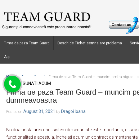
Firma de paza Team Guard
Deschide Tichet semnalare problema
Servic
App
Home
Team Guard
›
›
Firma de paza Team Guard – muncim pentru sigurant
SUNATI ACUM
Firma de paza Team Guard – muncim pen
dumneavoastra
August 31, 2021
Dragoi Ioana
Posted on
by
Nu doar instalarea unui sistem de securitate este importanta, ci si a
functionalitati a acestuia. Incheiati acum un contract de mentenanta 