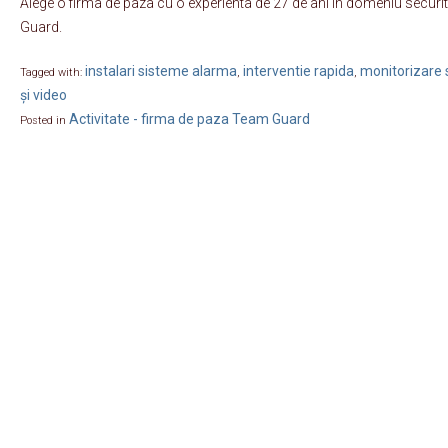
Alege o firma de paza cu o experienta de 27 de ani in domeniu securit
Guard.
instalari sisteme alarma
interventie rapida
monitorizare s
Tagged with:
,
,
și video
Activitate - firma de paza Team Guard
Posted in