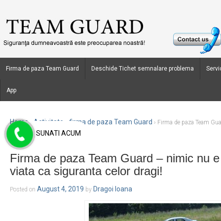
Firma de paza Team Guard
Deschide Tichet semnalare problema
Servic
App
Home
Activitate - firma de paza Team Guard
›
›
Firma de paza Team Guar
SUNATI ACUM
viata ca siguranta celor dragi!
Firma de paza Team Guard – nimic nu e 
viata ca siguranta celor dragi!
August 4, 2019
Dragoi Ioana
Posted on
by