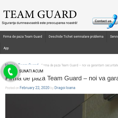
Firma de paza Team Guard
Deschide Tichet semnalare problema
Servic
App
Home
Team Guard
›
›
Firma de paza Team Guard – noi va garantam securitate
SUNATI ACUM
Firma de paza Team Guard – noi va gara
February 22, 2020
Dragoi Ioana
Posted on
by