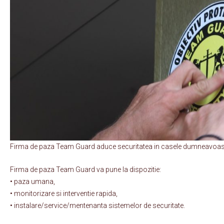
Firma de paza Team Guard aduce securitatea in casele dumneavoas
Firma de paza Team Guard va pune la dispozitie:
• paza umana,
• monitorizare si interventie rapida,
• instalare/service/mentenanta sistemelor de securitate.