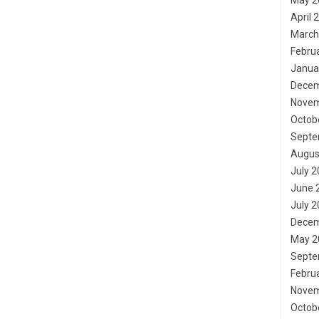
May 2
April 
March
Febru
Janua
Decem
Novem
Octob
Septe
Augus
July 
June 
July 
Decem
May 2
Septe
Febru
Novem
Octob