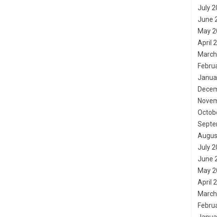
July 
June 
May 2
April 
March
Febru
Janua
Decem
Novem
Octob
Septe
Augus
July 
June 
May 2
April 
March
Febru