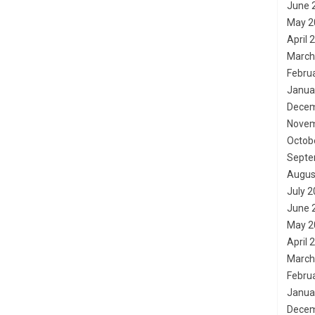
June 
May 2
April 
March
Febru
Janua
Decem
Novem
Octob
Septe
Augus
July 
June 
May 2
April 
March
Febru
Janua
Decem