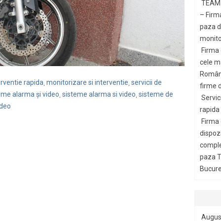
TEAM 
– Firm
paza di
monito
Firma
cele m
Români
erventie rapida
monitorizare si interventie
servicii de
,
,
firme d
eme alarma și video
sisteme alarma si video
sisteme de
,
,
Servic
ideo
rapida
Firma
dispozi
comple
paza T
Bucures
Augus