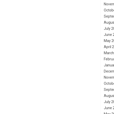
Novem
Octob
Septe
Augus
July 
June 
May 2
April 
March
Febru
Janua
Decem
Novem
Octob
Septe
Augus
July 
June 