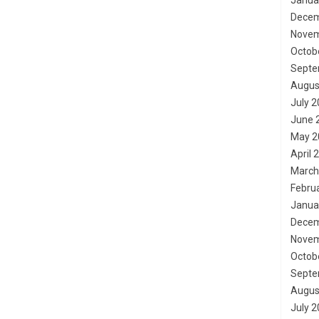
Janua
Decem
Novem
Octob
Septe
Augus
July 
June 
May 2
April 
March
Febru
Janua
Decem
Novem
Octob
Septe
Augus
July 