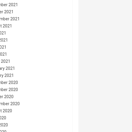
ber 2021
er 2021
mber 2021
t 2021
2021
2021
021
2021
 2021
ary 2021
ry 2021
ber 2020
ber 2020
er 2020
mber 2020
t 2020
2020
2020