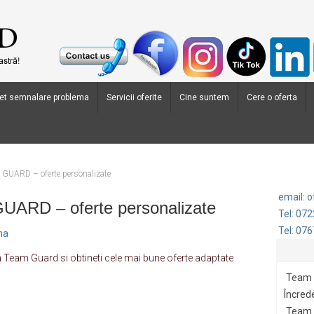
et semnalare problema
Servicii oferite
Cine suntem
Cere o oferta
GUARD – oferte personalizate
email: 
UARD – oferte personalizate
Tel: 07
Tel: 07
na
za Team Guard si obtineti cele mai bune oferte adaptate
Team 
Încrede
Team G