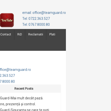
email: office@teamguard.ro
Tel: 0722.363.527
Tel: 0767.8000.80
Contact
RiD
Reclamatii
Plati
office@teamguard.ro
22.363.527
67.8000.80
Recent Posts
Guard-Mai mult decât pază.
re, prezență și control.
uard-Siguranța pe care te poți