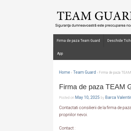
Firma de paza Team Guard
Deschide Tich
App
Home
Team Guard
›
›
Firma de paza TEAM 
Firma de paza TEAM G
May 10, 2025
Barca Valenti
Posted on
by
Contactati consilierii de la firma de pa
propriilor nevoi.
Contact :