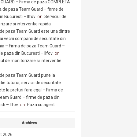
GUARD – Firma de paza COMPLETA
a de paza Team Guard – firme de
n Bucuresti – Ilfov
on
Serviciul de
rizare si interventie rapida
 de paza Team Guard este una dintre
ai vechi companii de securitate din
a – Firma de paza Team Guard –
e paza din Bucuresti – Ilfov
on
iul de monitorizare si interventie
 de paza Team Guard pune la
tie tuturor, servicii de securitate
te la preturi fara egal – Firma de
eam Guard – firme de paza din
ti – Ilfov
on
Paza cu agent
Archives
t 2026