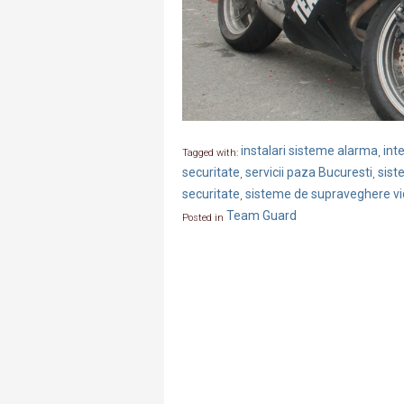
instalari sisteme alarma
int
Tagged with:
,
securitate
servicii paza Bucuresti
sist
,
,
securitate
sisteme de supraveghere v
,
Team Guard
Posted in