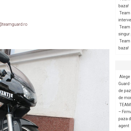
baza!
Team 
interve
t@teamguard.ro
Team 
singur
Team G
baza!
Alege 
Guard 
de paza
de mon
TEAM 
– Firm
paza di
agent