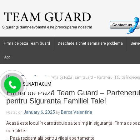
Firma de paza Team Guard
Deschide Tichet semnalare problema
Servic
App
Home
Team Guard
›
›
Firma de Pază Team Guard – Partenerul Tău de Încredere 
SUNATI ACUM
Firma de Pază Team Guard – Partenerul
pentru Siguranța Familiei Tale!
January 6, 2025
Barca Valentina
Posted on
by
Acasă este locul în care trebuie să te simți în siguranță. Firma de pa
complete:
– Pază rezidențială pentru vile și apartamente