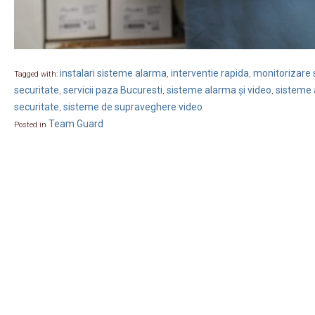
instalari sisteme alarma
interventie rapida
monitorizare s
Tagged with:
,
,
securitate
servicii paza Bucuresti
sisteme alarma și video
sisteme 
,
,
,
securitate
sisteme de supraveghere video
,
Team Guard
Posted in