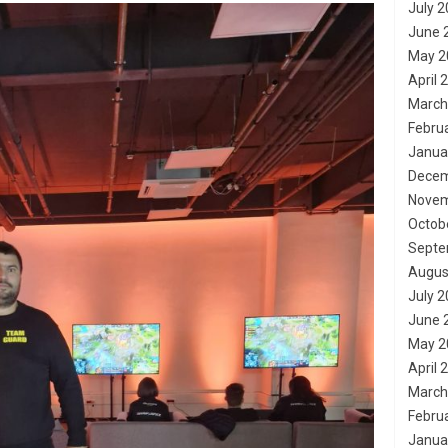
July 
June 
May 2
April 
March
Febru
Janua
Decem
Novem
Octob
Septe
Augus
July 
June 
May 2
April 
March
Febru
Janua