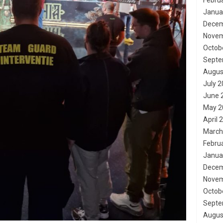
Febru
Janua
Decem
Novem
Octob
Septe
Augus
July 
June 
May 2
April 
March
Febru
Janua
Decem
Novem
Octob
Septe
Augus