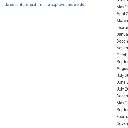
June 
me de securitate
sisteme de supraveghere video
,
May 2
April 
March
Febru
Janua
Decem
Novem
Octob
Septe
Augus
July 
June 
July 
Decem
May 2
Septe
Febru
Novem