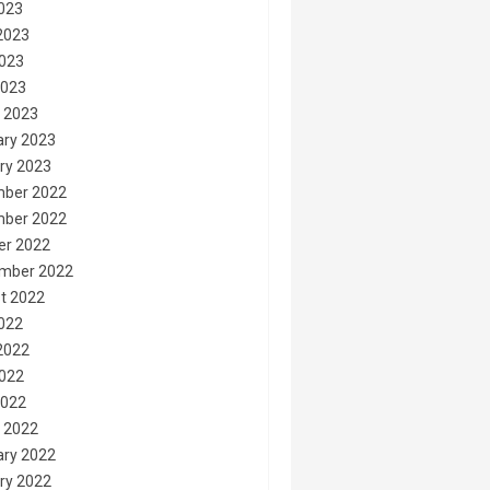
2023
2023
023
2023
 2023
ary 2023
ry 2023
ber 2022
ber 2022
er 2022
mber 2022
t 2022
2022
2022
022
2022
 2022
ary 2022
ry 2022