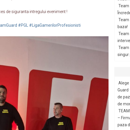
Team 
 de siguranta intregului eveniment !
Încrede
Team G
amGuard
#PGL
#LigaGamerilorProfesionisti
baza!
Team 
interve
Team 
singur
Alege 
Guard 
de paza
de mon
TEAM 
– Firm
paza di