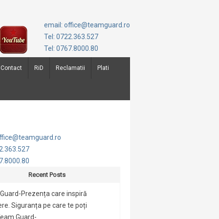
email: office@teamguard.ro
Tel: 0722.363.527
Tel: 0767.8000.80
Contact
RiD
Reclamatii
Plati
office@teamguard.ro
22.363.527
67.8000.80
Recent Posts
Guard-Prezența care inspiră
re. Siguranța pe care te poți
Team Guard-