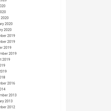
2020
020
2020
 2020
ary 2020
ry 2020
ber 2019
ber 2019
er 2019
mber 2019
t 2019
2019
2019
2018
ber 2016
014
mber 2013
ary 2013
ber 2012