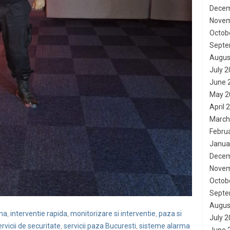
Decem
Novem
Octob
Septe
Augus
July 
June 
May 2
April 
March
Febru
Janua
Decem
Novem
Octob
Septe
Augus
rma
interventie rapida
monitorizare si interventie
paza si
,
,
,
July 
ervicii de securitate
servicii paza Bucuresti
sisteme alarma
,
,