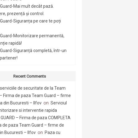
Guard-Mai mult decât pază.
re, prezență și control.
uard-Siguranța pe care te poți
Guard-Monitorizare permanentă,
nție rapidă!
Guard-Siguranță completă, într-un
 partener!
Recent Comments
serviciile de securitate de la Team
– Firma de paza Team Guard – firme
 din Bucuresti – Ilfov
on
Serviciul
itorizare si interventie rapida
GUARD – Firma de paza COMPLETA
a de paza Team Guard – firme de
n Bucuresti – Ilfov
on
Paza cu