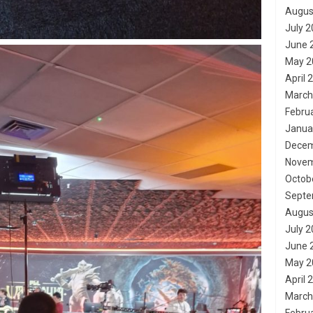
Augus
July 
June 
May 2
April 
March
Febru
Janua
Decem
Novem
Octob
Septe
Augus
July 
June 
May 2
April 
March