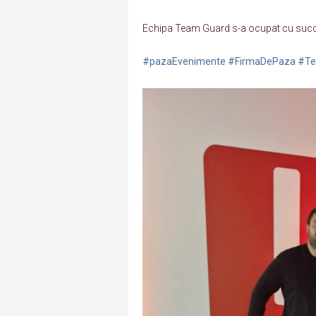
Echipa Team Guard s-a ocupat cu succes
#pazaEvenimente
#FirmaDePaza
#Te