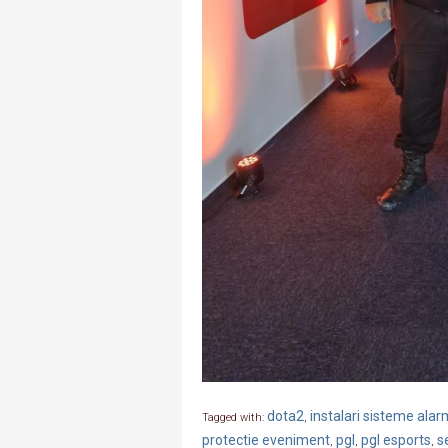
dota2
instalari sisteme ala
Tagged with:
,
protectie eveniment
pgl
pgl esports
s
,
,
,