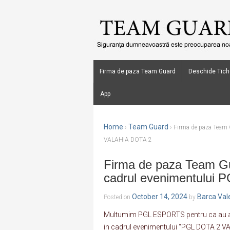
Firma de paza Team Guard
Deschide Tich
App
Home
Team Guard
›
›
Firma de paza Team 
VALAHIA DOTA 2
Firma de paza Team Gua
cadrul evenimentulu
October 14, 2024
Barca Val
Posted on
by
Multumim PGL ESPORTS pentru ca au ales
in cadrul evenimentului “PGL DOTA 2 V