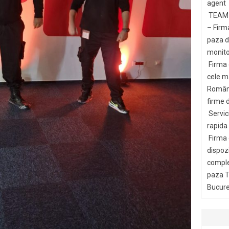
agent
TEAM 
– Firm
paza di
monito
Firma
cele m
Români
firme d
Servic
rapida
Firma
dispozi
comple
paza T
Bucures