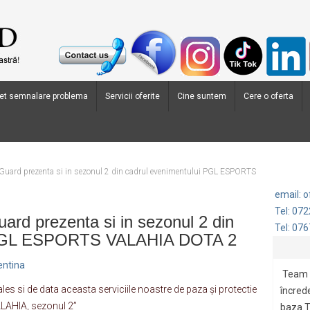
et semnalare problema
Servicii oferite
Cine suntem
Cere o oferta
Guard prezenta si in sezonul 2 din cadrul evenimentului PGL ESPORTS
email: 
Tel: 07
rd prezenta si in sezonul 2 din
Tel: 07
i PGL ESPORTS VALAHIA DOTA 2
entina
Team 
 si de data aceasta serviciile noastre de paza și protectie
încrede
ALAHIA, sezonul 2”
baza.