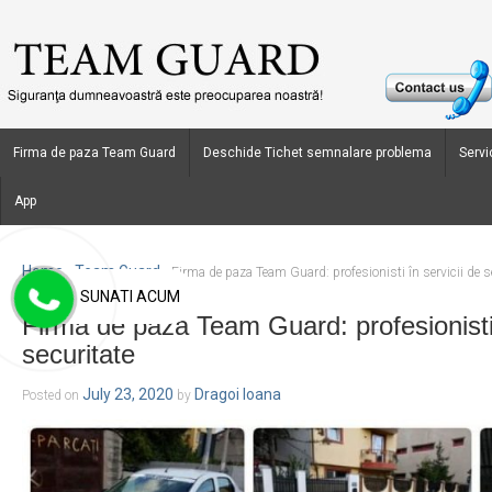
Firma de paza Team Guard
Deschide Tichet semnalare problema
Servic
App
Home
Team Guard
›
›
Firma de paza Team Guard: profesionisti în servicii de s
SUNATI ACUM
Firma de paza Team Guard: profesionisti 
securitate
July 23, 2020
Dragoi Ioana
Posted on
by