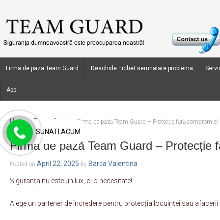
Firma de paza Team Guard
Deschide Tichet semnalare problema
Servic
App
Home
Team Guard
›
›
Firma de pază Team Guard – Protecție fără compromis!
SUNATI ACUM
Firma de pază Team Guard – Protecție 
April 22, 2025
Barca Valentina
Posted on
by
Siguranța nu este un lux, ci o necesitate!
Alege un partener de încredere pentru protecția locuinței sau afacerii 