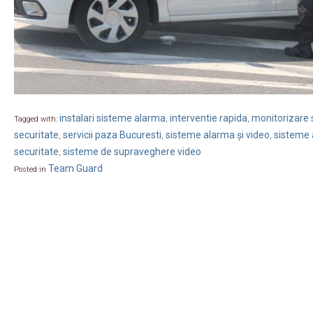
instalari sisteme alarma
interventie rapida
monitorizare s
Tagged with:
,
,
securitate
servicii paza Bucuresti
sisteme alarma și video
sisteme 
,
,
,
securitate
sisteme de supraveghere video
,
Team Guard
Posted in