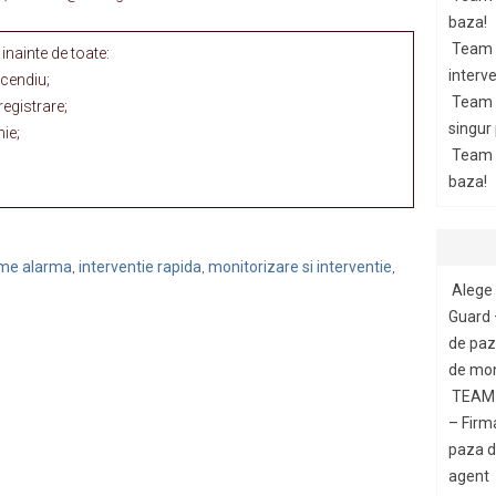
baza!
Team 
nainte de toate:
interve
ncendiu;
Team 
egistrare;
singur
nie;
Team G
baza!
teme alarma
interventie rapida
monitorizare si interventie
,
,
,
Alege 
Guard 
de paza
de mon
TEAM 
– Firm
paza di
agent