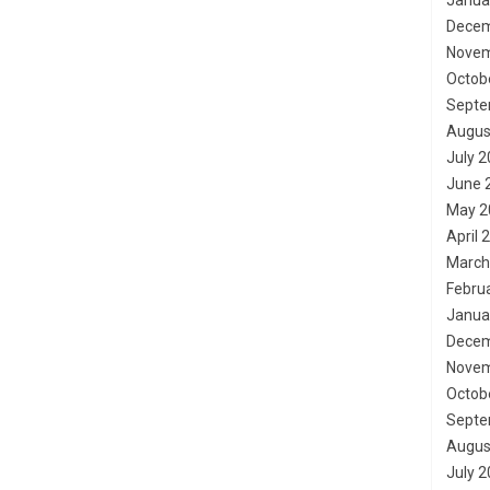
Janua
Decem
Novem
Octob
Septe
Augus
July 
June 
May 2
April 
March
Febru
Janua
Decem
Novem
Octob
Septe
Augus
July 