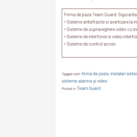
Firma de paza Team Guard: Siguranta i
• Sisteme antiefractie si avertizare la i
• Sisteme de supraveghere video cu inr
• Sisteme de interfonie si video-interfo
• Sisteme de control acces.
firma de paza
instalari sis
Tagged with:
,
sisteme alarma și video
Team Guard
Posted in