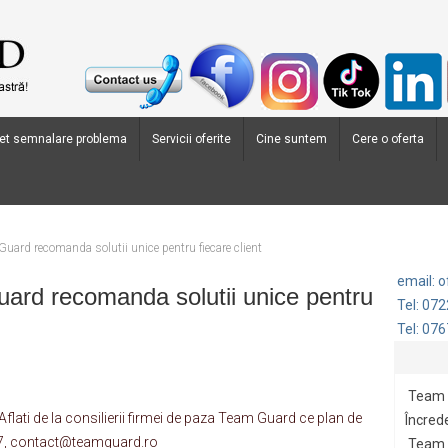
et semnalare problema
Servicii oferite
Cine suntem
Cere o oferta
uard recomanda solutii unice pentru fiecare client
email: 
ard recomanda solutii unice pentru
Tel: 07
Tel: 07
Team 
. Aflati de la consilierii firmei de paza Team Guard ce plan de
Încrede
527, contact@teamguard.ro
Team G