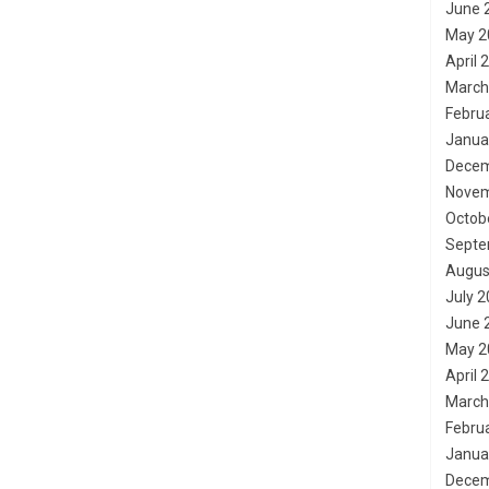
June 
May 2
April 
March
Febru
Janua
Decem
Novem
Octob
Septe
Augus
July 
June 
May 2
April 
March
Febru
Janua
Decem