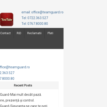
email: office@teamguard.ro
Tel: 0722.363.527
Tel: 0767.8000.80
Contact
RiD
Reclamatii
Plati
office@teamguard.ro
22.363.527
67.8000.80
Recent Posts
Guard-Mai mult decât pază.
re, prezență și control.
uard-Siguranța pe care te poți