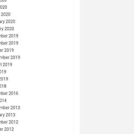
020
2020
 2020
ary 2020
ry 2020
ber 2019
ber 2019
er 2019
mber 2019
t 2019
2019
2019
2018
ber 2016
014
mber 2013
ary 2013
ber 2012
er 2012