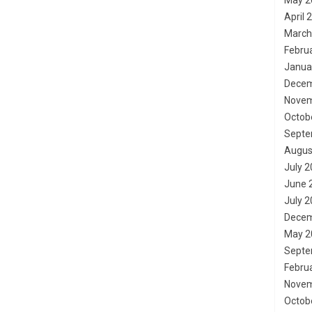
May 2
April 
March
Febru
Janua
Decem
Novem
Octob
Septe
Augus
July 
June 
July 
Decem
May 2
Septe
Febru
Novem
Octob