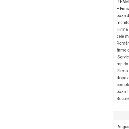
TEAM 
– Firm
paza di
monito
Firma
cele m
Români
firme d
Servic
rapida
Firma
dispozi
comple
paza T
Bucures
Augus