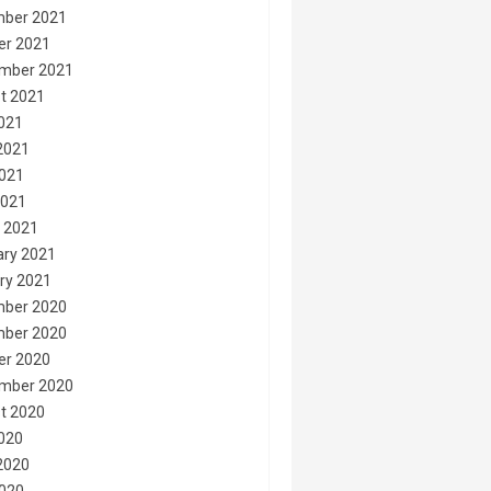
ber 2021
er 2021
mber 2021
t 2021
2021
2021
021
2021
 2021
ary 2021
ry 2021
ber 2020
ber 2020
er 2020
mber 2020
t 2020
2020
2020