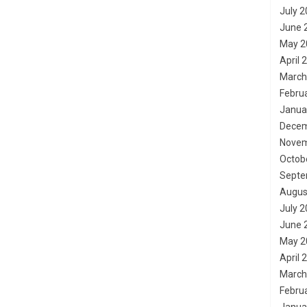
July 
June 
May 2
April 
March
Febru
Janua
Decem
Novem
Octob
Septe
Augus
July 
June 
May 2
April 
March
Febru