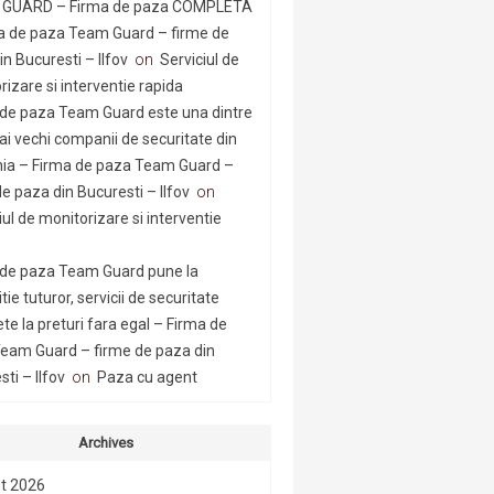
GUARD – Firma de paza COMPLETA
a de paza Team Guard – firme de
n Bucuresti – Ilfov
on
Serviciul de
rizare si interventie rapida
 de paza Team Guard este una dintre
ai vechi companii de securitate din
a – Firma de paza Team Guard –
e paza din Bucuresti – Ilfov
on
iul de monitorizare si interventie
 de paza Team Guard pune la
tie tuturor, servicii de securitate
te la preturi fara egal – Firma de
eam Guard – firme de paza din
ti – Ilfov
on
Paza cu agent
Archives
t 2026