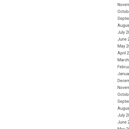
Novem
Octob
Septe
Augus
July 
June 
May 2
April 
March
Febru
Janua
Decem
Novem
Octob
Septe
Augus
July 
June 