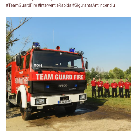
#TeamGuardFire #InterventieRapida #SigurantaAntiIncendiu