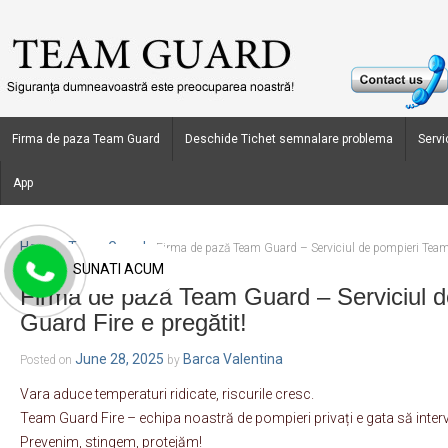
Firma de paza Team Guard
Deschide Tichet semnalare problema
Servic
App
Home
Team Guard
›
›
Firma de pază Team Guard – Serviciul de pompieri Team 
SUNATI ACUM
Firma de pază Team Guard – Serviciul 
Guard Fire e pregătit!
June 28, 2025
Barca Valentina
Posted on
by
Vara aduce temperaturi ridicate, riscurile cresc.
Team Guard Fire – echipa noastră de pompieri privați e gata să interv
Prevenim, stingem, protejăm!