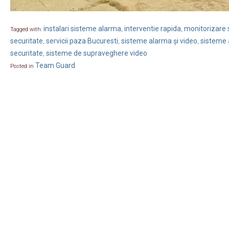
instalari sisteme alarma
interventie rapida
monitorizare s
Tagged with:
,
,
securitate
servicii paza Bucuresti
sisteme alarma și video
sisteme 
,
,
,
securitate
sisteme de supraveghere video
,
Team Guard
Posted in