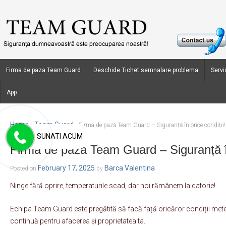
Firma de paza Team Guard
Deschide Tichet semnalare problema
Servic
App
Home
Team Guard
›
›
Firma de pază Team Guard – Siguranță în orice condiții!
SUNATI ACUM
Firma de pază Team Guard – Siguranță în
February 17, 2025
Barca Valentina
Posted on
by
Ninge fără oprire, temperaturile scad, dar noi rămânem la datorie!
Echipa Team Guard este pregătită să facă față oricăror condiții met
continuă pentru afacerea și proprietatea ta.