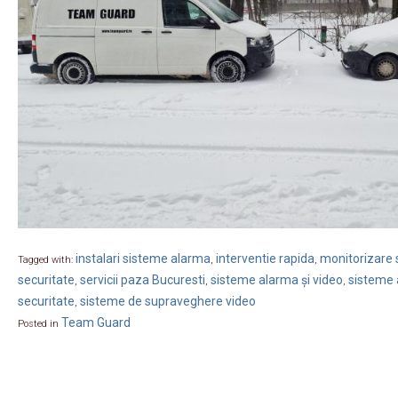
instalari sisteme alarma
interventie rapida
monitorizare s
Tagged with:
,
,
securitate
servicii paza Bucuresti
sisteme alarma și video
sisteme 
,
,
,
securitate
sisteme de supraveghere video
,
Team Guard
Posted in