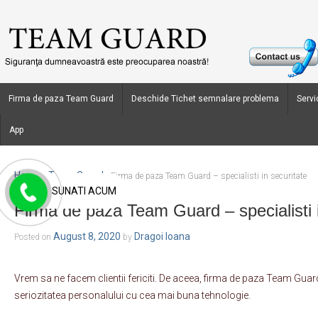
Firma de paza Team Guard
Deschide Tichet semnalare problema
Servic
App
Home
Team Guard
›
›
Firma de paza Team Guard – specialisti in securitate
SUNATI ACUM
Firma de paza Team Guard – specialisti i
August 8, 2020
Dragoi Ioana
Posted on
by
Vrem sa ne facem clientii fericiti. De aceea, firma de paza Team Gua
seriozitatea personalului cu cea mai buna tehnologie.