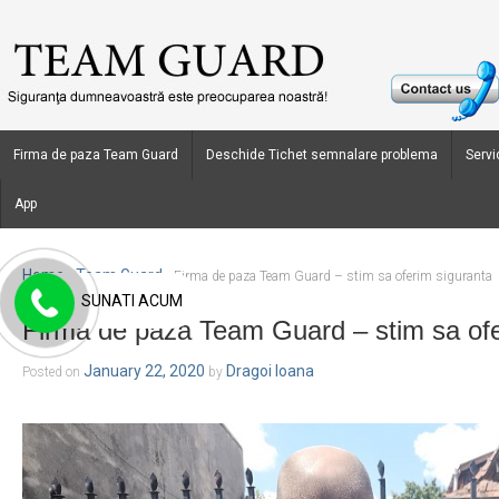
Firma de paza Team Guard
Deschide Tichet semnalare problema
Servic
App
Home
Team Guard
›
›
Firma de paza Team Guard – stim sa oferim siguranta
SUNATI ACUM
Firma de paza Team Guard – stim sa ofe
January 22, 2020
Dragoi Ioana
Posted on
by