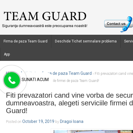
Firma de paza Team Guard
Deschide Tichet semnalare problema
Servic
App
Home
Activitate - firma de paza Team Guard
›
›
Fiti prevazatori cand vin
SUNATI ACUM
dumneavoastra, alegeti serviciile firmei de paza Team Guard!
Fiti prevazatori cand vine vorba de secur
dumneavoastra, alegeti serviciile firmei
Guard!
October 19, 2019
Dragoi Ioana
Posted on
by