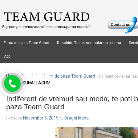
Firma de paza Team Guard
Deschide Tichet semnalare problema
Servic
App
Home
Activitate - firma de paza Team Guard
›
›
Indiferent de vremuri sa
SUNATI ACUM
Team Guard
Indiferent de vremuri sau moda, te poti 
paza Team Guard
November 5, 2019
Dragoi Ioana
Posted on
by