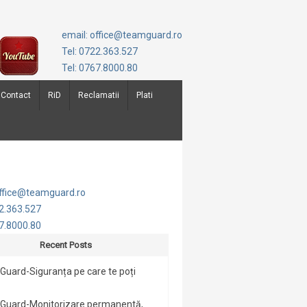
email: office@teamguard.ro
Tel: 0722.363.527
Tel: 0767.8000.80
Contact
RiD
Reclamatii
Plati
office@teamguard.ro
22.363.527
67.8000.80
Recent Posts
uard-Siguranța pe care te poți
Guard-Monitorizare permanentă,