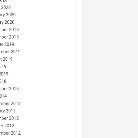
2020
 2020
ary 2020
ry 2020
ber 2019
ber 2019
er 2019
mber 2019
t 2019
2019
2019
2018
ber 2016
014
mber 2013
ary 2013
ber 2012
er 2012
mber 2012