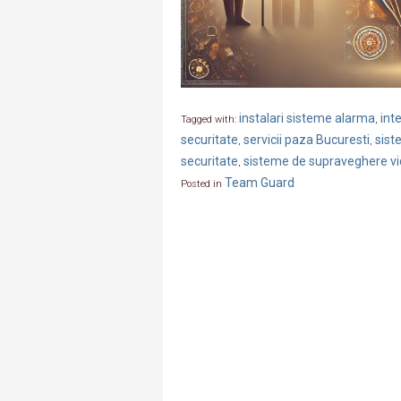
instalari sisteme alarma
int
Tagged with:
,
securitate
servicii paza Bucuresti
sist
,
,
securitate
sisteme de supraveghere v
,
Team Guard
Posted in