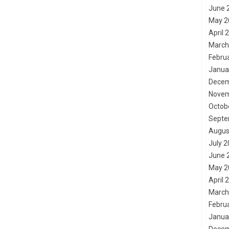
June 
May 2
April 
March
Febru
Janua
Decem
Novem
Octob
Septe
Augus
July 
June 
May 2
April 
March
Febru
Janua