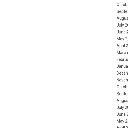
Octob
Septe
Augus
July 
June 
May 2
April 
March
Febru
Janua
Decem
Novem
Octob
Septe
Augus
July 
June 
May 2