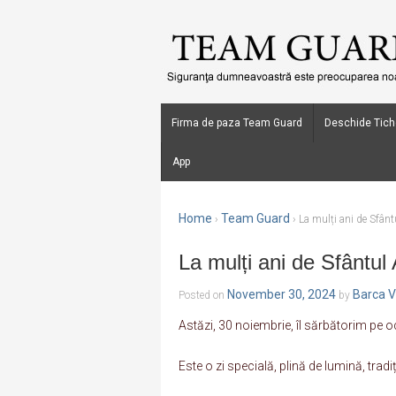
Firma de paza Team Guard
Deschide Tich
App
Home
Team Guard
›
›
La mulți ani de Sfânt
La mulți ani de Sfântul 
November 30, 2024
Barca V
Posted on
by
Astăzi, 30 noiembrie, îl sărbătorim pe o
Este o zi specială, plină de lumină, tradiț