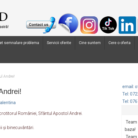
et semnalare problema
Servicii oferite
Cine suntem
Cere o oferta
ul Andrei!
email: 
Andrei!
Tel: 07
Tel: 07
alentina
crotitorul României, Sfântul Apostol Andrei.
Team G
ii și binecuvântări.
baza!
Team 