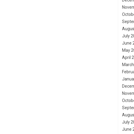
Decem
Novem
Octob
Septe
Augus
July 
June 
May 2
April 
March
Febru
Janua
Decem
Novem
Octob
Septe
Augus
July 
June 