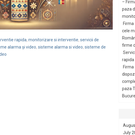
– Firm
paza di
monito
Firma
cele m
Români
erventie rapida
monitorizare si interventie
servicii de
,
,
firme d
eme alarma și video
sisteme alarma si video
sisteme de
,
,
Servic
ideo
rapida
Firma
dispozi
comple
paza T
Bucures
Augus
July 