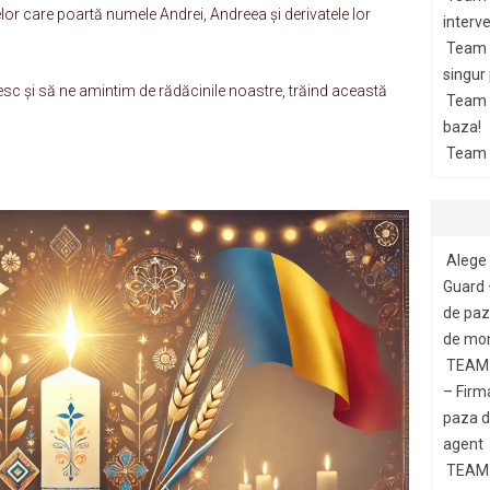
lor care poartă numele Andrei, Andreea și derivatele lor
interve
Team 
singur
esc și să ne amintim de rădăcinile noastre, trăind această
Team G
baza!
Team 
Alege 
Guard 
de paza
de mon
TEAM 
– Firm
paza di
agent
TEAM 