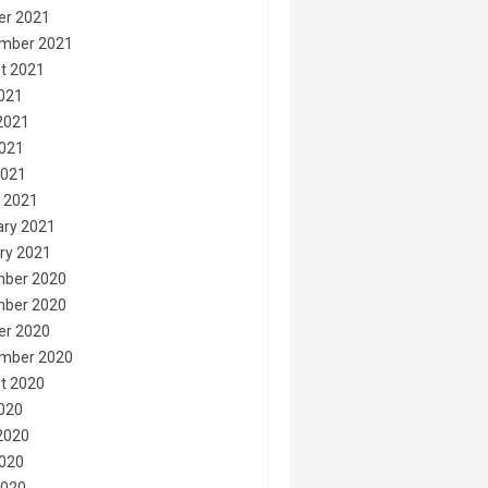
er 2021
mber 2021
t 2021
2021
2021
021
2021
 2021
ary 2021
ry 2021
ber 2020
ber 2020
er 2020
mber 2020
t 2020
2020
2020
020