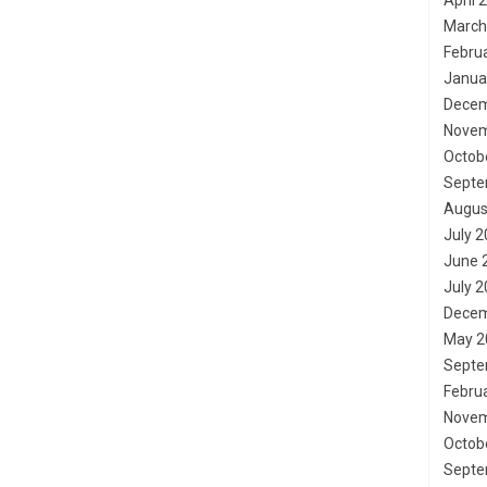
April 
March
Febru
Janua
Decem
Novem
Octob
Septe
Augus
July 
June 
July 
Decem
May 2
Septe
Febru
Novem
Octob
Septe