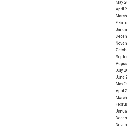
May 2
April 
March
Febru
Janua
Decem
Novem
Octob
Septe
Augus
July 
June 
May 2
April 
March
Febru
Janua
Decem
Novem