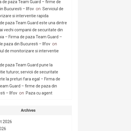
a de paza Team Guard – firme de
n Bucuresti – Ilfov
on
Serviciul de
rizare si interventie rapida
 de paza Team Guard este una dintre
ai vechi companii de securitate din
a – Firma de paza Team Guard –
e paza din Bucuresti – Ilfov
on
iul de monitorizare si interventie
 de paza Team Guard pune la
tie tuturor, servicii de securitate
te la preturi fara egal – Firma de
eam Guard – firme de paza din
ti – Ilfov
on
Paza cu agent
Archives
t 2026
2026