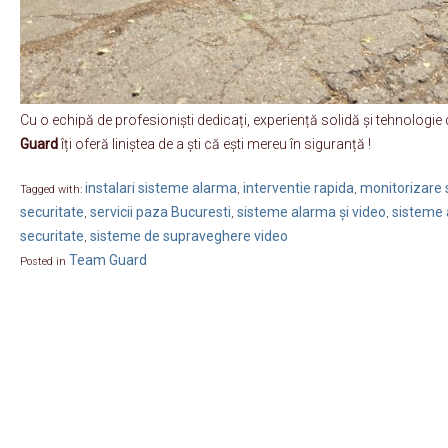
Cu o echipă de profesioniști dedicați, experiență solidă și tehnologie
Guard
îți oferă liniștea de a ști că ești mereu în siguranță !
instalari sisteme alarma
interventie rapida
monitorizare s
Tagged with:
,
,
securitate
servicii paza Bucuresti
sisteme alarma și video
sisteme 
,
,
,
securitate
sisteme de supraveghere video
,
Team Guard
Posted in