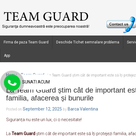
Firma de paza Team Guard
Deschide Tichet semnalare problema
Servic
App
Home
Team Guard
›
›
La Team Guard știm cât de important este să îți protejezi
SUNATI ACUM
La Team Guard știm cât de important este
familia, afacerea și bunurile
September 12, 2025
Barca Valentina
Posted on
by
Siguranța nu este un lux, ci o necesitate!
La
Team Guard
știm cât de important este să îți protejezi familia, afa