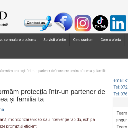
et semnalare problema
Servicii oferite
Cine suntem
Cere o oferta
ormăm protecția într-un partener de încredere pentru afacerea și familia
email: 
Tel: 07
rmăm protecția într-un partener de
Tel: 07
a și familia ta
ina
Team 
nă, monitorizare video sau intervenție rapidă, echipa
singur
ze prompt și eficient.
Team G