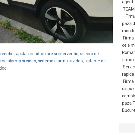
agent
TEAM 
– Firm
paza di
monito
Firma
cele m
Români
erventie rapida
monitorizare si interventie
servicii de
,
,
firme d
eme alarma și video
sisteme alarma si video
sisteme de
,
,
Servic
ideo
rapida
Firma
dispozi
comple
paza T
Bucures