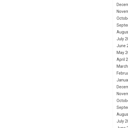
Decem
Novem
Octob
Septe
Augus
July 
June 
May 2
April 
March
Febru
Janua
Decem
Novem
Octob
Septe
Augus
July 