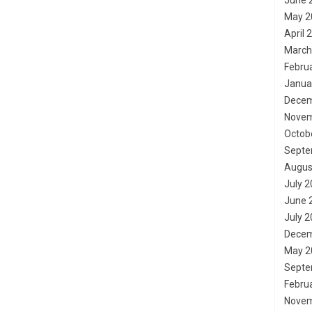
June 
May 2
April 
March
Febru
Janua
Decem
Novem
Octob
Septe
Augus
July 
June 
July 
Decem
May 2
Septe
Febru
Novem