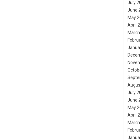
July 
June 
May 2
April 
March
Febru
Janua
Decem
Novem
Octob
Septe
Augus
July 
June 
May 2
April 
March
Febru
Janua