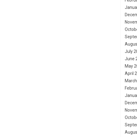
Febru
Janua
Decem
Novem
Octob
Septe
Augus
July 
June 
May 2
April 
March
Febru
Janua
Decem
Novem
Octob
Septe
Augus