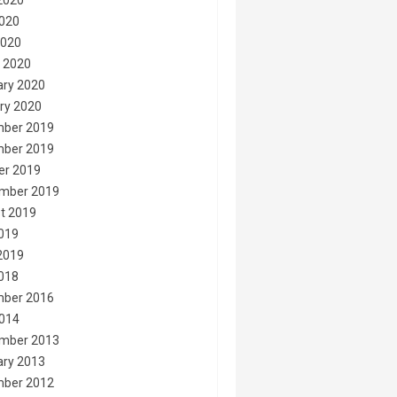
2020
020
2020
 2020
ary 2020
ry 2020
ber 2019
ber 2019
er 2019
mber 2019
t 2019
2019
2019
2018
ber 2016
014
mber 2013
ary 2013
ber 2012