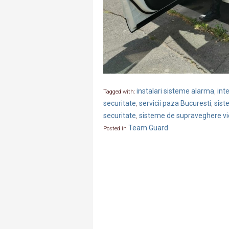
instalari sisteme alarma
int
Tagged with:
,
securitate
servicii paza Bucuresti
sist
,
,
securitate
sisteme de supraveghere v
,
Team Guard
Posted in