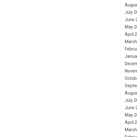
Augus
July 
June 
May 2
April 
March
Febru
Janua
Decem
Novem
Octob
Septe
Augus
July 
June 
May 2
April 
March