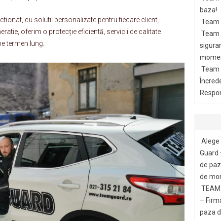
baza!
ctionat, cu solutii personalizate pentru fiecare client,
Team 
atie, oferim o protecție eficientă, servicii de calitate
Team G
pe termen lung.
siguran
momen
Team 
Încred
Respon
Alege 
Guard 
de paza
de mon
TEAM 
– Firm
paza di