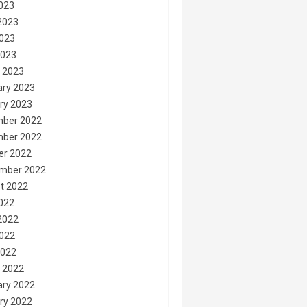
2023
2023
023
2023
 2023
ary 2023
ry 2023
ber 2022
ber 2022
er 2022
mber 2022
t 2022
2022
2022
022
2022
 2022
ary 2022
ry 2022