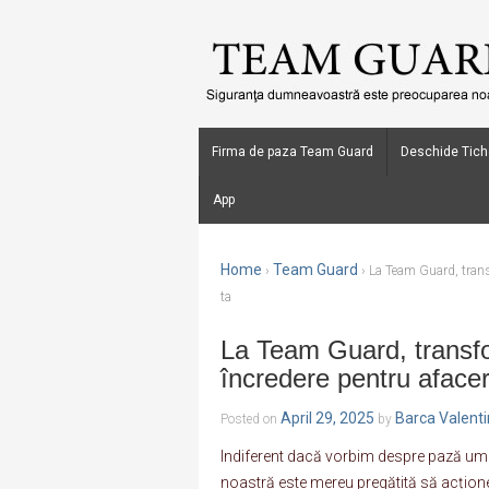
Firma de paza Team Guard
Deschide Tich
App
Home
Team Guard
›
›
La Team Guard, transf
ta
La Team Guard, transfo
încredere pentru afacere
April 29, 2025
Barca Valent
Posted on
by
Indiferent dacă vorbim despre pază uma
noastră este mereu pregătită să acțione