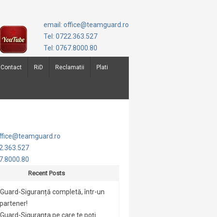
email: office@teamguard.ro
Tel: 0722.363.527
Tel: 0767.8000.80
Contact
RiD
Reclamatii
Plati
office@teamguard.ro
22.363.527
67.8000.80
Recent Posts
Guard-Siguranță completă, într-un
 partener!
uard-Siguranța pe care te poți