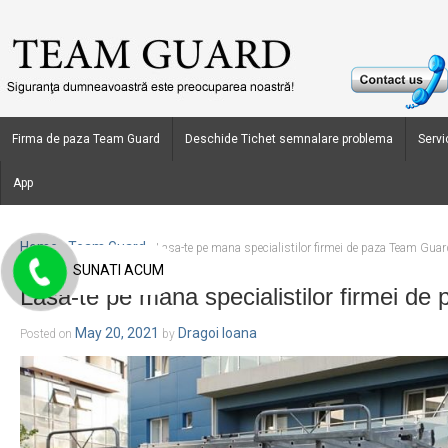
Firma de paza Team Guard
Deschide Tichet semnalare problema
Servic
App
Home
Team Guard
›
›
Lasa-te pe mana specialistilor firmei de paza Team Guar
SUNATI ACUM
Lasa-te pe mana specialistilor firmei d
May 20, 2021
Dragoi Ioana
Posted on
by