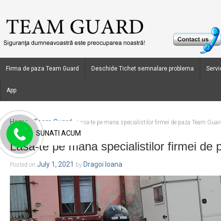
Firma de paza Team Guard
Deschide Tichet semnalare problema
Servic
App
Home
Team Guard
›
›
Lasa-te pe mana specialistilor firmei de paza Team Guar
SUNATI ACUM
Lasa-te pe mana specialistilor firmei d
July 1, 2021
Dragoi Ioana
Posted on
by