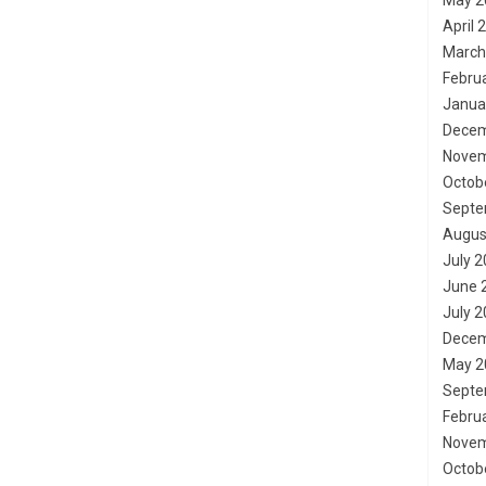
May 2
April 
March
Febru
Janua
Decem
Novem
Octob
Septe
Augus
July 
June 
July 
Decem
May 2
Septe
Febru
Novem
Octob