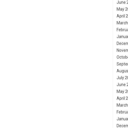
June 
May 2
April 
March
Febru
Janua
Decem
Novem
Octob
Septe
Augus
July 
June 
May 2
April 
March
Febru
Janua
Decem