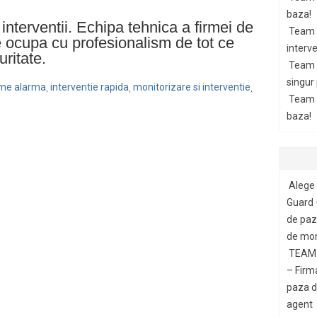
baza!
interventii. Echipa tehnica a firmei de
Team 
 ocupa cu profesionalism de tot ce
interve
ritate.
Team 
singur
teme alarma
interventie rapida
monitorizare si interventie
,
,
,
Team G
baza!
Alege 
Guard 
de paza
de mon
TEAM 
– Firm
paza di
agent