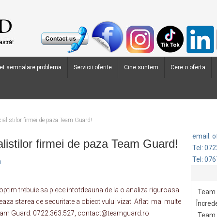
et semnalare problema
Servicii oferite
Cine suntem
Cere o oferta
ialistilor firmei de paza Team Guard!
email: 
listilor firmei de paza Team Guard!
Tel: 07
Tel: 07
a
optim trebuie sa plece intotdeauna de la o analiza riguroasa
Team 
eaza starea de securitate a obiectivului vizat. Aflati mai multe
Încrede
za Team Guard: 0722.363.527, contact@teamguard.ro
Team G