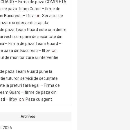
GUARD – Firma de paza COMPLETA
a de paza Team Guard – firme de
n Bucuresti – Ilfov
on
Serviciul de
rizare si interventie rapida
 de paza Team Guard este una dintre
ai vechi companii de securitate din
a – Firma de paza Team Guard –
e paza din Bucuresti – Ilfov
on
iul de monitorizare si interventie
 de paza Team Guard pune la
tie tuturor, servicii de securitate
te la preturi fara egal – Firma de
eam Guard – firme de paza din
ti – Ilfov
on
Paza cu agent
Archives
t 2026