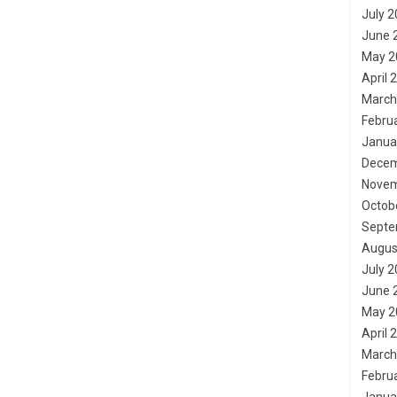
July 
June 
May 2
April 
March
Febru
Janua
Decem
Novem
Octob
Septe
Augus
July 
June 
May 2
April 
March
Febru