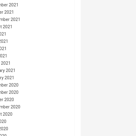
ber 2021
er 2021
mber 2021
t 2021
2021
2021
021
2021
 2021
ary 2021
ry 2021
ber 2020
ber 2020
er 2020
mber 2020
t 2020
2020
2020