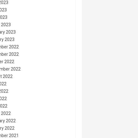
2023
023
2023
 2023
ary 2023
ry 2023
ber 2022
ber 2022
er 2022
mber 2022
t 2022
2022
2022
022
2022
 2022
ary 2022
ry 2022
ber 2021