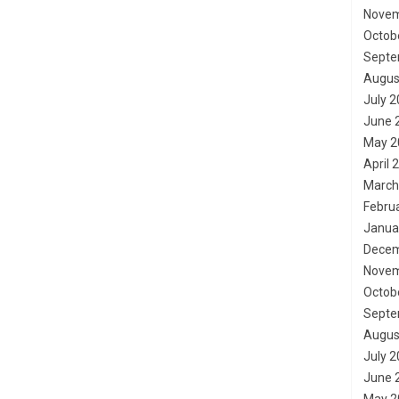
Novem
Octob
Septe
Augus
July 
June 
May 2
April 
March
Febru
Janua
Decem
Novem
Octob
Septe
Augus
July 
June 