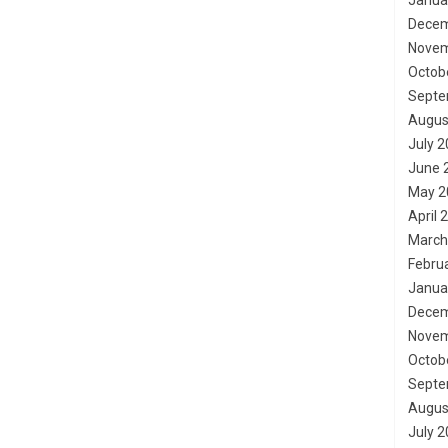
Janua
Decem
Novem
Octob
Septe
Augus
July 
June 
May 2
April 
March
Febru
Janua
Decem
Novem
Octob
Septe
Augus
July 