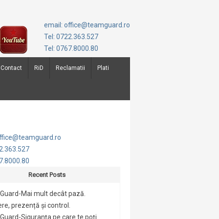
email: office@teamguard.ro
Tel: 0722.363.527
Tel: 0767.8000.80
Contact
RiD
Reclamatii
Plati
office@teamguard.ro
22.363.527
67.8000.80
Recent Posts
Guard-Mai mult decât pază.
re, prezență și control.
uard-Siguranța pe care te poți