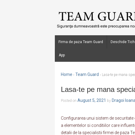
Firma de paza Team Guard
Deschide Tich
App
Home
Team Guard
›
›
Lasa-te pe mana spec
Lasa-te pe mana specia
August 5, 2021
Dragoi Ioan
Posted on
by
Configurarea unui sistem de securitate 
a elementelor si conditiilor care influent
detalii de la specialistii firmei de pa