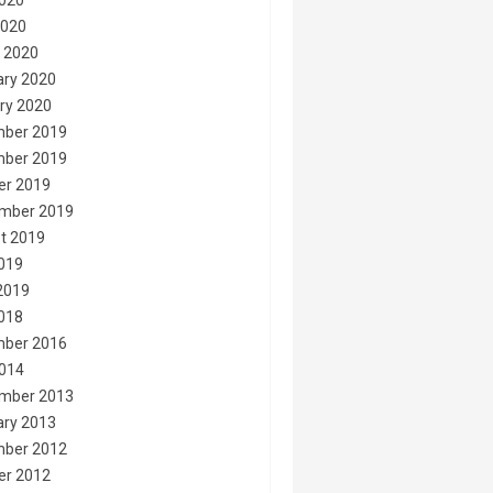
020
2020
 2020
ary 2020
ry 2020
ber 2019
ber 2019
er 2019
mber 2019
t 2019
2019
2019
2018
ber 2016
014
mber 2013
ary 2013
ber 2012
er 2012