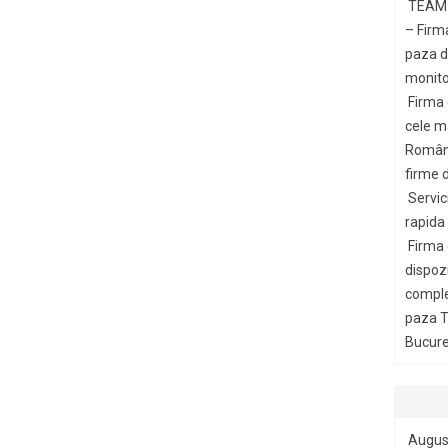
TEAM 
– Firm
paza di
monito
Firma
cele m
Români
firme d
Servic
rapida
Firma
dispozi
comple
paza T
Bucures
Augus