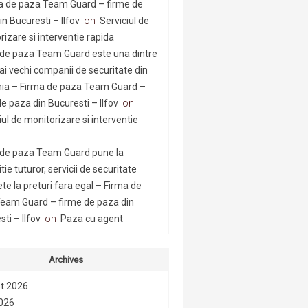
a de paza Team Guard – firme de
n Bucuresti – Ilfov
on
Serviciul de
rizare si interventie rapida
 de paza Team Guard este una dintre
ai vechi companii de securitate din
a – Firma de paza Team Guard –
e paza din Bucuresti – Ilfov
on
iul de monitorizare si interventie
 de paza Team Guard pune la
tie tuturor, servicii de securitate
te la preturi fara egal – Firma de
eam Guard – firme de paza din
ti – Ilfov
on
Paza cu agent
Archives
t 2026
2026