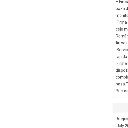
– Firm
paza di
monito
Firma
cele m
Români
firme d
Servic
rapida
Firma
dispozi
comple
paza T
Bucures
Augus
July 