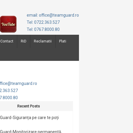
email: office@teamguard.ro
Tel: 0722.363.527
Tel: 0767.8000.80
Contact
RiD
Reclamatii
Plati
office@teamguard.ro
22.363.527
67.8000.80
Recent Posts
uard-Siguranța pe care te poți
Guard-Monitorizare permanentă,