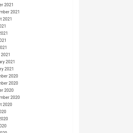
er 2021
mber 2021
t 2021
2021
2021
021
2021
 2021
ary 2021
ry 2021
ber 2020
ber 2020
er 2020
mber 2020
t 2020
2020
2020
020