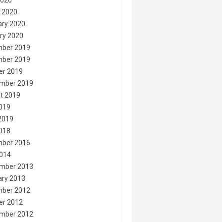
2020
 2020
ary 2020
ry 2020
ber 2019
ber 2019
er 2019
mber 2019
t 2019
2019
2019
2018
ber 2016
014
mber 2013
ary 2013
ber 2012
er 2012
mber 2012