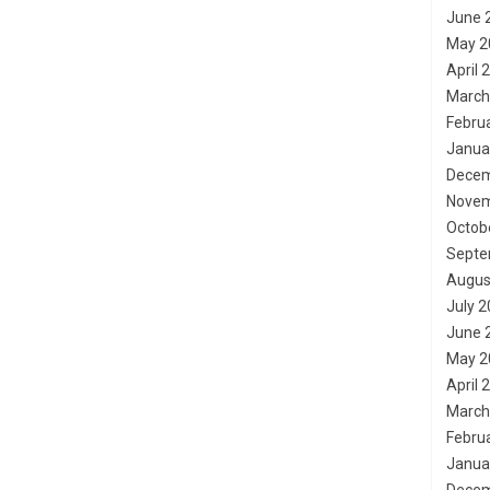
June 
May 2
April 
March
Febru
Janua
Decem
Novem
Octob
Septe
Augus
July 
June 
May 2
April 
March
Febru
Janua