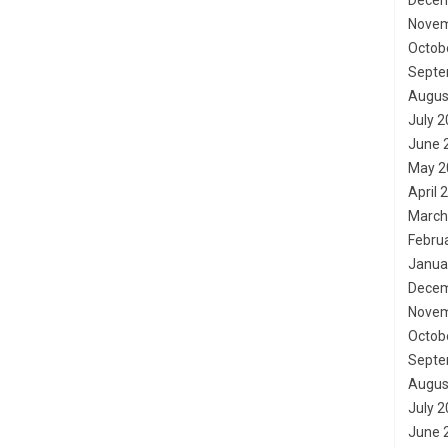
Decem
Novem
Octob
Septe
Augus
July 
June 
May 2
April 
March
Febru
Janua
Decem
Novem
Octob
Septe
Augus
July 
June 