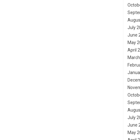
Octob
Septe
Augus
July 
June 
May 2
April 
March
Febru
Janua
Decem
Novem
Octob
Septe
Augus
July 
June 
May 2