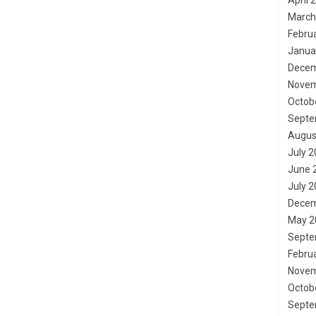
April 
March
Febru
Janua
Decem
Novem
Octob
Septe
Augus
July 
June 
July 
Decem
May 2
Septe
Febru
Novem
Octob
Septe