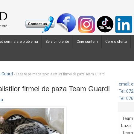
et semnalare problema
Servicii oferite
Cine suntem
Cere o oferta
m Guard
›
Lasa-te pe mana specialistilor firmei de paza Team Guard!
email: 
listilor firmei de paza Team Guard!
Tel: 07
Tel: 07
na
Team G
baza!
Team 