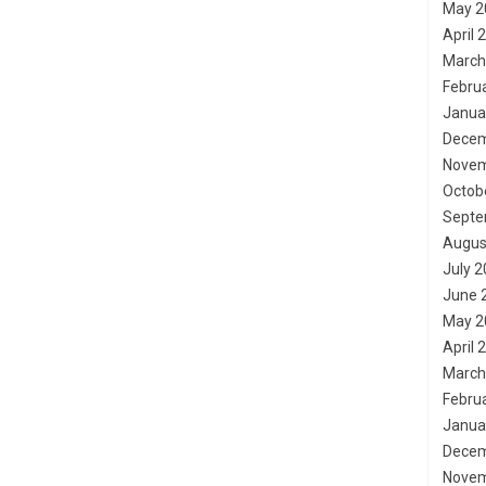
May 2
April 
March
Febru
Janua
Decem
Novem
Octob
Septe
Augus
July 
June 
May 2
April 
March
Febru
Janua
Decem
Novem