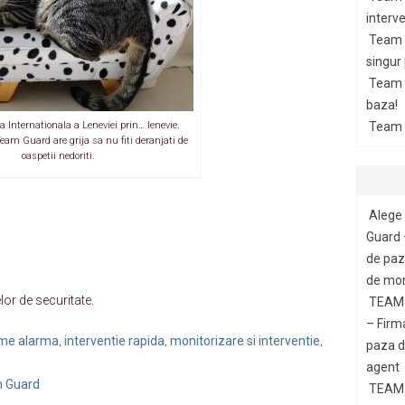
interve
Team 
singur
Team G
baza!
ua Internationala a Leneviei prin… lenevie.
Team 
am Guard are grija sa nu fiti deranjati de
oaspetii nedoriti.
Alege 
Guard 
de paza
de mon
or de securitate.
TEAM 
– Firm
teme alarma
interventie rapida
monitorizare si interventie
,
,
,
paza di
agent
m Guard
TEAM 