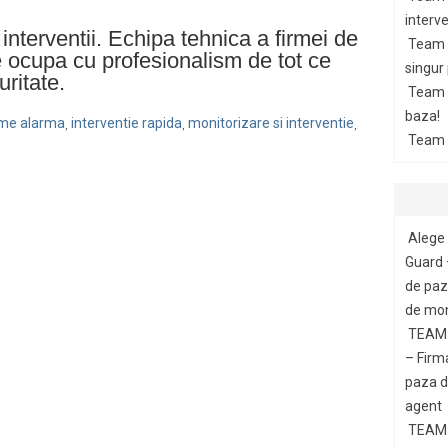
interve
interventii. Echipa tehnica a firmei de
Team 
 ocupa cu profesionalism de tot ce
singur
ritate.
Team G
baza!
teme alarma
interventie rapida
monitorizare si interventie
,
,
,
Team 
Alege 
Guard 
de paza
de mon
TEAM 
– Firm
paza di
agent
TEAM 