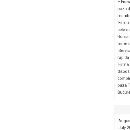
– Firm
paza di
monito
Firma
cele m
Români
firme d
Servic
rapida
Firma
dispozi
comple
paza T
Bucures
Augus
July 