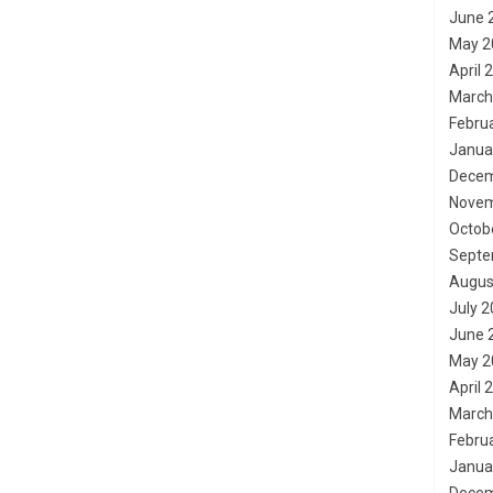
June 
May 2
April 
March
Febru
Janua
Decem
Novem
Octob
Septe
Augus
July 
June 
May 2
April 
March
Febru
Janua