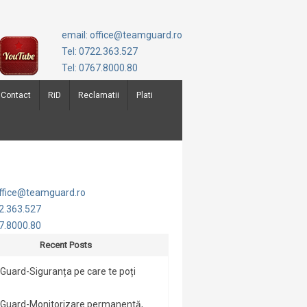
email: office@teamguard.ro
Tel: 0722.363.527
Tel: 0767.8000.80
Contact
RiD
Reclamatii
Plati
office@teamguard.ro
22.363.527
67.8000.80
Recent Posts
uard-Siguranța pe care te poți
Guard-Monitorizare permanentă,