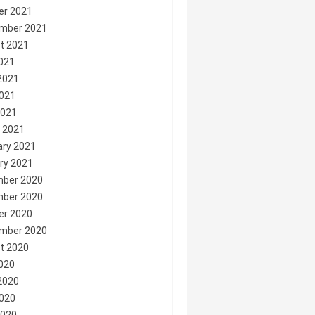
er 2021
mber 2021
t 2021
2021
2021
021
2021
 2021
ary 2021
ry 2021
ber 2020
ber 2020
er 2020
mber 2020
t 2020
2020
2020
020