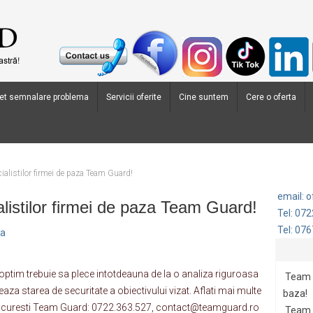
et semnalare problema
Servicii oferite
Cine suntem
Cere o oferta
ialistilor firmei de paza Team Guard!
email: 
listilor firmei de paza Team Guard!
Tel: 07
Tel: 07
na
optim trebuie sa plece intotdeauna de la o analiza riguroasa
Team G
eaza starea de securitate a obiectivului vizat. Aflati mai multe
baza!
za Bucuresti Team Guard: 0722.363.527, contact@teamguard.ro
Team 