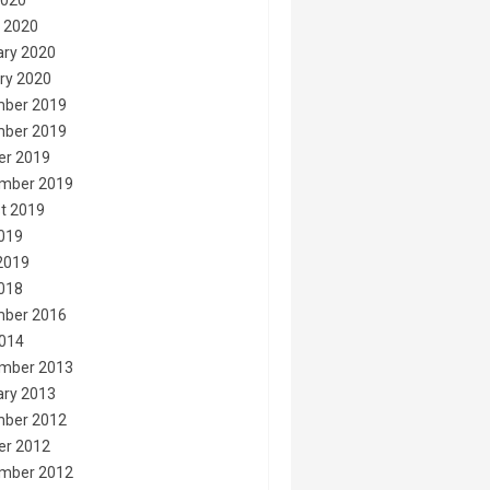
2020
 2020
ary 2020
ry 2020
ber 2019
ber 2019
er 2019
mber 2019
t 2019
2019
2019
2018
ber 2016
014
mber 2013
ary 2013
ber 2012
er 2012
mber 2012