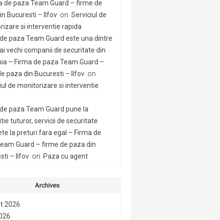
a de paza Team Guard – firme de
n Bucuresti – Ilfov
on
Serviciul de
rizare si interventie rapida
 de paza Team Guard este una dintre
ai vechi companii de securitate din
a – Firma de paza Team Guard –
e paza din Bucuresti – Ilfov
on
iul de monitorizare si interventie
 de paza Team Guard pune la
tie tuturor, servicii de securitate
te la preturi fara egal – Firma de
eam Guard – firme de paza din
ti – Ilfov
on
Paza cu agent
Archives
t 2026
2026