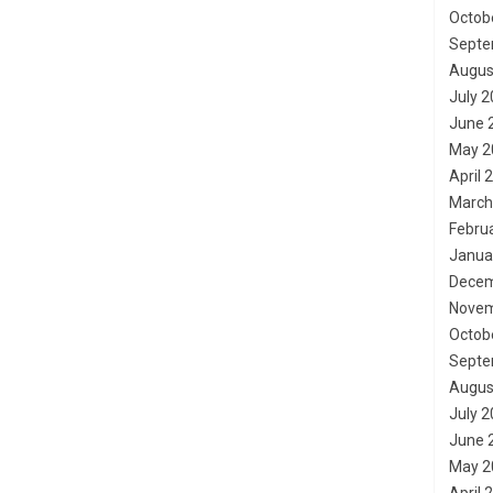
Octob
Septe
Augus
July 
June 
May 2
April 
March
Febru
Janua
Decem
Novem
Octob
Septe
Augus
July 
June 
May 2