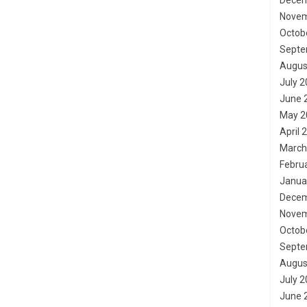
Decem
Novem
Octob
Septe
Augus
July 
June 
May 2
April 
March
Febru
Janua
Decem
Novem
Octob
Septe
Augus
July 
June 