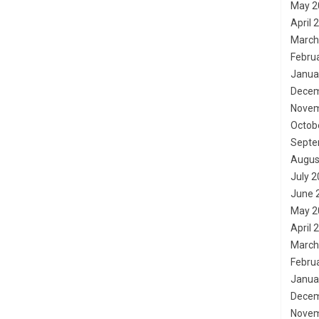
May 2
April 
March
Febru
Janua
Decem
Novem
Octob
Septe
Augus
July 
June 
May 2
April 
March
Febru
Janua
Decem
Novem