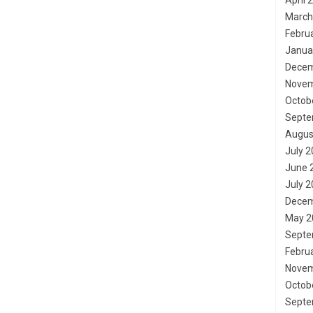
April 
March
Febru
Janua
Decem
Novem
Octob
Septe
Augus
July 
June 
July 
Decem
May 2
Septe
Febru
Novem
Octob
Septe