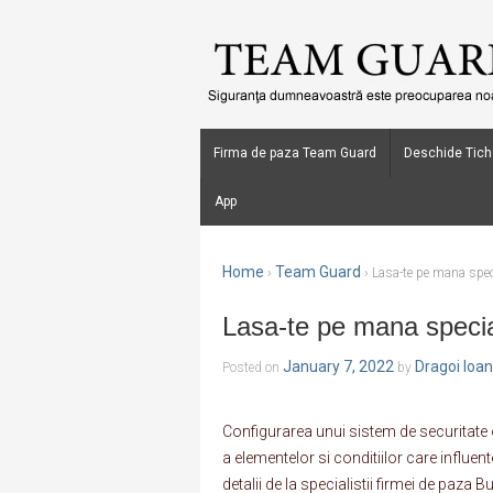
Firma de paza Team Guard
Deschide Tich
App
Home
Team Guard
›
›
Lasa-te pe mana spec
Lasa-te pe mana specia
January 7, 2022
Dragoi Ioa
Posted on
by
Configurarea unui sistem de securitate 
a elementelor si conditiilor care influent
detalii de la specialistii firmei de pa