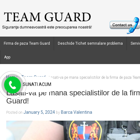
Firma de paza Team Guard
Deschide Tichet semnalare problema
Servic
App
Home
Team Guard
›
›
Lasati-va pe mana specialistilor de la firma de paza Te
SUNATI ACUM
Lasati-va pe mana specialistilor de la f
Guard!
January 5, 2024
Barca Valentina
Posted on
by