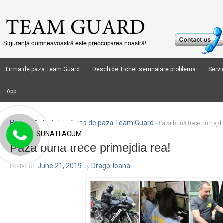
Firma de paza Team Guard
Deschide Tichet semnalare problema
Servic
App
Home
Activitate - firma de paza Team Guard
›
›
Paza bună trece primejdi
SUNATI ACUM
Paza bună trece primejdia rea!
June 21, 2019
Dragoi Ioana
Posted on
by