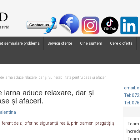
et semnalare problema
Servicii oferite
Cine suntem
Cere o oferta
de iarna aduce relaxare, dar și vulnerabilitate pentru case și afaceri.
email: 
e iarna aduce relaxare, dar și
Tel: 07
ase și afaceri.
Tel: 07
alentina
ferent de zi, oferind siguranță reală, prin oameni pregătiți și
Team 
Încrede
Team G