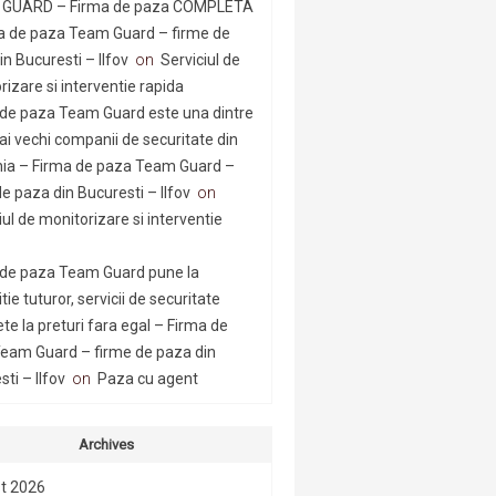
GUARD – Firma de paza COMPLETA
a de paza Team Guard – firme de
n Bucuresti – Ilfov
on
Serviciul de
rizare si interventie rapida
 de paza Team Guard este una dintre
ai vechi companii de securitate din
a – Firma de paza Team Guard –
e paza din Bucuresti – Ilfov
on
iul de monitorizare si interventie
 de paza Team Guard pune la
tie tuturor, servicii de securitate
te la preturi fara egal – Firma de
eam Guard – firme de paza din
ti – Ilfov
on
Paza cu agent
Archives
t 2026