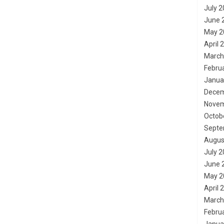
July 
June 
May 2
April 
March
Febru
Janua
Decem
Novem
Octob
Septe
Augus
July 
June 
May 2
April 
March
Febru