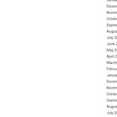
Janua
Decem
Novem
Octob
Septe
Augus
July 
June 
May 2
April 
March
Febru
Janua
Decem
Novem
Octob
Septe
Augus
July 