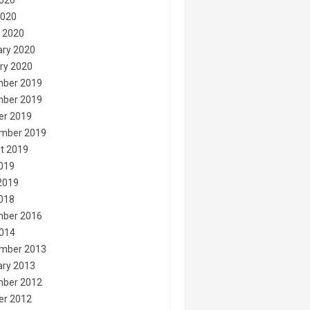
020
2020
 2020
ary 2020
ry 2020
ber 2019
ber 2019
er 2019
mber 2019
t 2019
2019
2019
2018
ber 2016
014
mber 2013
ary 2013
ber 2012
er 2012