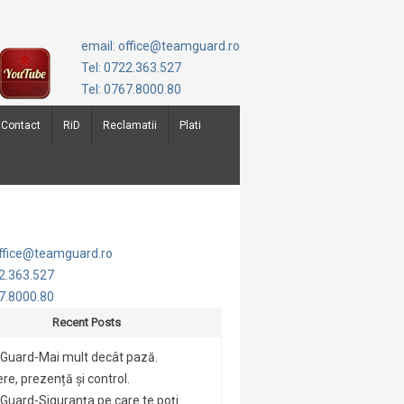
email: office@teamguard.ro
Tel: 0722.363.527
Tel: 0767.8000.80
Contact
RiD
Reclamatii
Plati
office@teamguard.ro
22.363.527
67.8000.80
Recent Posts
Guard-Mai mult decât pază.
re, prezență și control.
uard-Siguranța pe care te poți