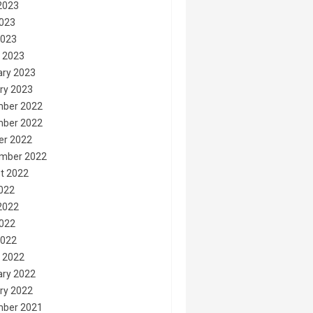
2023
023
2023
 2023
ary 2023
ry 2023
ber 2022
ber 2022
er 2022
mber 2022
t 2022
2022
2022
022
2022
 2022
ary 2022
ry 2022
ber 2021