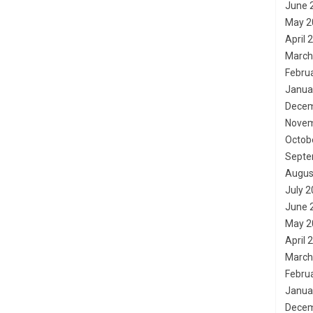
June 
May 2
April 
March
Febru
Janua
Decem
Novem
Octob
Septe
Augus
July 
June 
May 2
April 
March
Febru
Janua
Decem