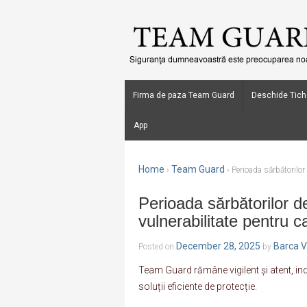
Firma de paza Team Guard
Deschide Tich
App
Home
Team Guard
›
›
Perioada sărbătorilor 
Perioada sărbătorilor d
vulnerabilitate pentru c
December 28, 2025
Barca V
Posted on
by
Team Guard rămâne vigilent și atent, indi
soluții eficiente de protecție.