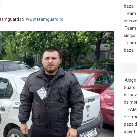
:
baza!
Team 
@teamguard.ro
www.teamguard.ro
interve
Team 
singur
Team G
baza!
Alege 
Guard 
de paza
de mon
TEAM 
– Firm
paza di
agent