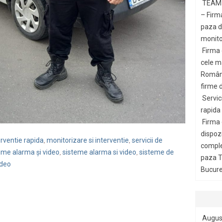
TEAM 
– Firm
paza di
monito
Firma
cele m
Români
firme d
Servic
rapida
Firma
dispozi
erventie rapida
monitorizare si interventie
servicii de
,
,
comple
eme alarma și video
sisteme alarma si video
sisteme de
,
,
paza T
ideo
Bucures
Augus