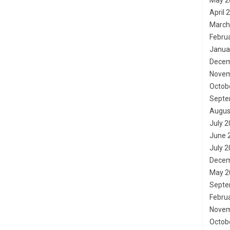
May 2
April 
March
Febru
Janua
Decem
Novem
Octob
Septe
Augus
July 
June 
July 
Decem
May 2
Septe
Febru
Novem
Octob