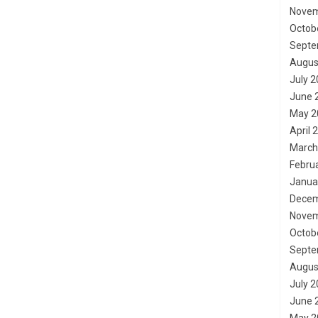
Novem
Octob
Septe
Augus
July 
June 
May 2
April 
March
Febru
Janua
Decem
Novem
Octob
Septe
Augus
July 
June 