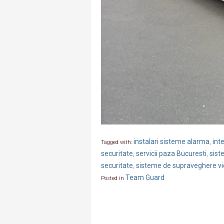
instalari sisteme alarma
int
Tagged with:
,
securitate
servicii paza Bucuresti
sist
,
,
securitate
sisteme de supraveghere v
,
Team Guard
Posted in