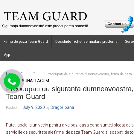
Firma de paza Team Guard
Deschide Tichet semnalare problema
Servic
App
Home
Team Guard
›
›
Preocupati de siguranta dumneavoastra, firma de paza
SUNATI ACUM
Preocupati de siguranta dumneavoastra,
Team Guard
July 9, 2020
Dragoi Ioana
Posted on
by
Puteti apela la un vecin pentru a va pazi casa cand sunteti plecat de a
serviciile de securitate ale firmei de paza Team Guard si scapati de toat