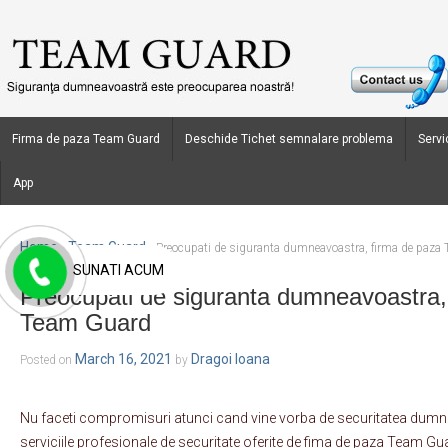
Firma de paza Team Guard
Deschide Tichet semnalare problema
Servic
App
Home
Team Guard
›
›
Preocupati de siguranta dumneavoastra, firma de paza
SUNATI ACUM
Preocupati de siguranta dumneavoastra,
Team Guard
March 16, 2021
Dragoi Ioana
Posted on
by
Nu faceti compromisuri atunci cand vine vorba de securitatea dumnea
serviciile profesionale de securitate oferite de fima de paza Team G