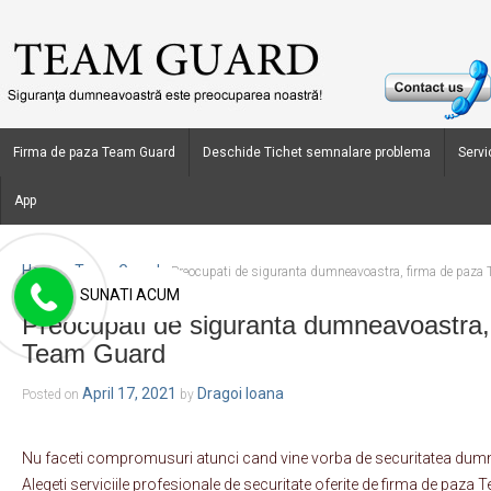
Firma de paza Team Guard
Deschide Tichet semnalare problema
Servic
App
Home
Team Guard
›
›
Preocupati de siguranta dumneavoastra, firma de paza
SUNATI ACUM
Preocupati de siguranta dumneavoastra,
Team Guard
April 17, 2021
Dragoi Ioana
Posted on
by
Nu faceti compromusuri atunci cand vine vorba de securitatea dumne
Alegeti serviciile profesionale de securitate oferite de firma de paz