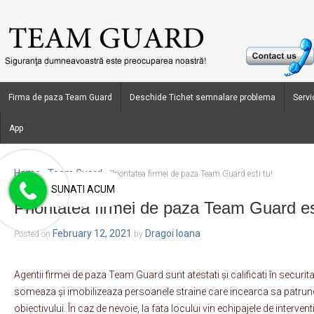
Firma de paza Team Guard
Deschide Tichet semnalare problema
Servic
App
Home
Team Guard
›
›
Prioritatea firmei de paza Team Guard esti tu!
SUNATI ACUM
Prioritatea firmei de paza Team Guard est
February 12, 2021
Dragoi Ioana
Posted on
by
Agentii firmei de paza Team Guard sunt atestati și calificati în securita
someaza și imobilizeaza persoanele straine care incearca sa patrunda
obiectivului. În caz de nevoie, la fata locului vin echipajele de intervent