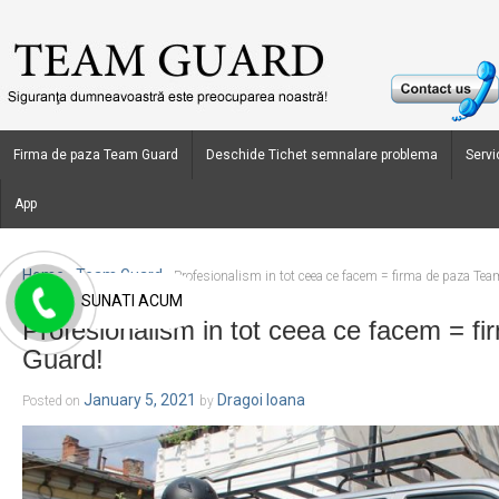
Firma de paza Team Guard
Deschide Tichet semnalare problema
Servic
App
Home
Team Guard
›
›
Profesionalism in tot ceea ce facem = firma de paza Te
SUNATI ACUM
Profesionalism in tot ceea ce facem = f
Guard!
January 5, 2021
Dragoi Ioana
Posted on
by