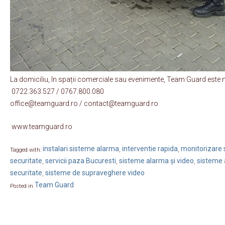
La domiciliu, în spații comerciale sau evenimente, Team Guard este 
0722.363.527 / 0767.800.080
office@teamguard.ro / contact@teamguard.ro
www.teamguard.ro
instalari sisteme alarma
interventie rapida
monitorizare s
Tagged with:
,
,
securitate
servicii paza Bucuresti
sisteme alarma și video
sisteme 
,
,
,
securitate
sisteme de supraveghere video
,
Team Guard
Posted in