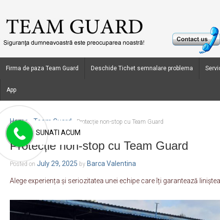
Firma de paza Team Guard
Deschide Tichet semnalare problema
Servic
App
Home
Team Guard
›
›
Protecție non-stop cu Team Guard
SUNATI ACUM
Protecție non-stop cu Team Guard
July 29, 2025
Barca Valentina
Posted on
by
Alege experiența și seriozitatea unei echipe care îți garantează liniștea