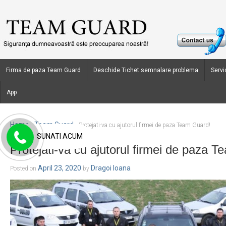
Firma de paza Team Guard
Deschide Tichet semnalare problema
Servic
App
Home
Team Guard
›
›
Protejati-va cu ajutorul firmei de paza Team Guard!
SUNATI ACUM
Protejati-va cu ajutorul firmei de paza 
April 23, 2020
Dragoi Ioana
Posted on
by