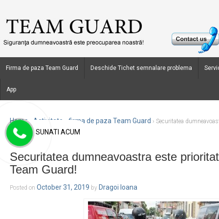
Firma de paza Team Guard
Deschide Tichet semnalare problema
Servic
App
Home
Activitate - firma de paza Team Guard
›
›
Securitatea dumneavoastr
SUNATI ACUM
Team Guard!
Securitatea dumneavoastra este priorita
Team Guard!
October 31, 2019
Dragoi Ioana
Posted on
by