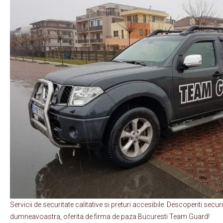
Servicii de securitate calitative si preturi accesibile. Descoperiti secu
dumneavoastra, oferita de firma de paza Bucuresti Team Guard!