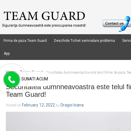
Firma de paza Team Guard
Deschide Tichet semnalare problema
Servic
App
Home
Team Guard
›
›
Securitatea dumnneavoastra este telul firmei de paza T
SUNATI ACUM
Securitatea dumnneavoastra este telul f
Team Guard!
February 12, 2022
Dragoi Ioana
Posted on
by