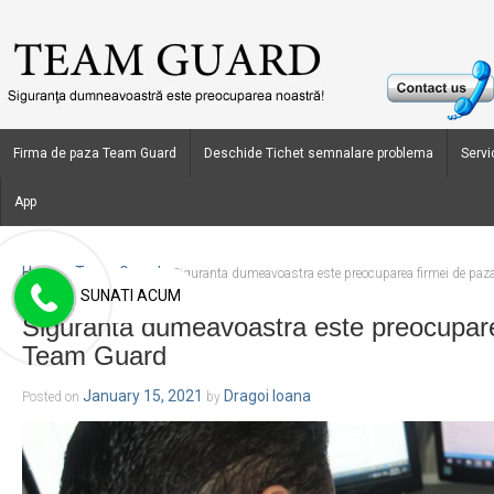
Firma de paza Team Guard
Deschide Tichet semnalare problema
Servic
App
Home
Team Guard
›
›
Siguranta dumeavoastra este preocuparea firmei de pa
SUNATI ACUM
Siguranta dumeavoastra este preocupare
Team Guard
January 15, 2021
Dragoi Ioana
Posted on
by