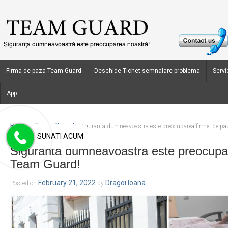
Firma de paza Team Guard
Deschide Tichet semnalare problema
Servic
App
Home
Team Guard
›
›
Siguranta dumneavoastra este preocuparea firmei de p
SUNATI ACUM
Siguranta dumneavoastra este preocupar
Team Guard!
February 21, 2022
Dragoi Ioana
Posted on
by