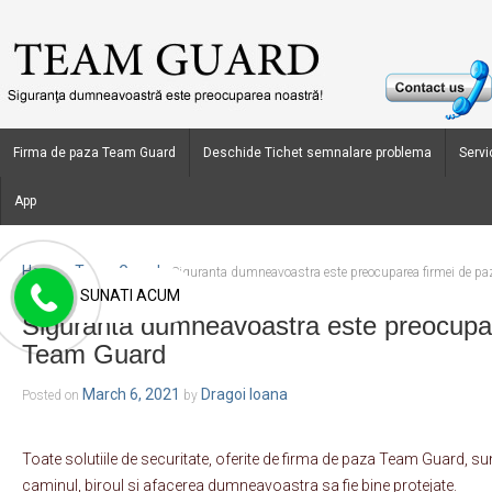
Firma de paza Team Guard
Deschide Tichet semnalare problema
Servic
App
Home
Team Guard
›
›
Siguranta dumneavoastra este preocuparea firmei de p
SUNATI ACUM
Siguranta dumneavoastra este preocupar
Team Guard
March 6, 2021
Dragoi Ioana
Posted on
by
Toate solutiile de securitate, oferite de firma de paza Team Guard, su
caminul, biroul si afacerea dumneavoastra sa fie bine protejate.