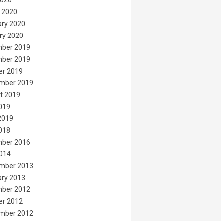
2020
 2020
ary 2020
ry 2020
ber 2019
ber 2019
er 2019
mber 2019
t 2019
2019
2019
2018
ber 2016
014
mber 2013
ary 2013
ber 2012
er 2012
mber 2012