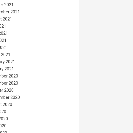
er 2021
mber 2021
t 2021
2021
2021
021
2021
 2021
ary 2021
ry 2021
ber 2020
ber 2020
er 2020
mber 2020
t 2020
2020
2020
020