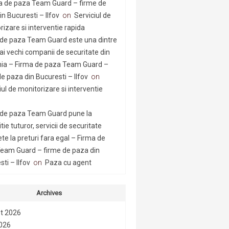
a de paza Team Guard – firme de
n Bucuresti – Ilfov
on
Serviciul de
rizare si interventie rapida
 de paza Team Guard este una dintre
ai vechi companii de securitate din
a – Firma de paza Team Guard –
e paza din Bucuresti – Ilfov
on
iul de monitorizare si interventie
 de paza Team Guard pune la
tie tuturor, servicii de securitate
te la preturi fara egal – Firma de
eam Guard – firme de paza din
ti – Ilfov
on
Paza cu agent
Archives
t 2026
2026