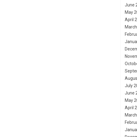
June 
May 2
April 
March
Febru
Janua
Decem
Novem
Octob
Septe
Augus
July 
June 
May 2
April 
March
Febru
Janua