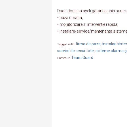
Daca doriti sa aveti garantia unei bune s
• paza umana,
• monitorizare si interventie rapida,
• instalare/service/mentenanta sistemel
firma de paza
instalari sis
Tagged with:
,
servicii de securitate
sisteme alarma și
,
Team Guard
Posted in