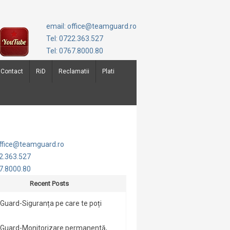
email: office@teamguard.ro
Tel: 0722.363.527
Tel: 0767.8000.80
Contact
RiD
Reclamatii
Plati
office@teamguard.ro
22.363.527
67.8000.80
Recent Posts
uard-Siguranța pe care te poți
Guard-Monitorizare permanentă,