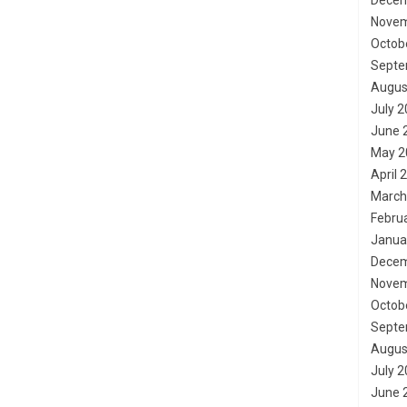
Decem
Novem
Octob
Septe
Augus
July 
June 
May 2
April 
March
Febru
Janua
Decem
Novem
Octob
Septe
Augus
July 
June 