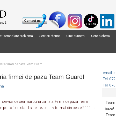
et semnalare problema
Servicii oferite
Cine suntem
Cere o oferta
seria firmei de paza Team Guard!
email: 
ria firmei de paza Team Guard!
Tel: 07
Tel: 07
ana
si servicii de cea mai buna calitate. Firma de paza Team
Team G
portofoliu stabil si reprezentativ format din peste 2000 de
baza!
Team 