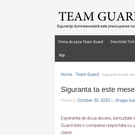
Firma de paza Team Guard
Deschide Tich
App
Home
Team Guard
›
›
Siguranta ta este me
Siguranta ta este mese
October 30, 2020
Dragoi Io
Posted on
by
Experienta de doua decenii, seriozitate 
Guard este o companie respectata cu un 
clienti.