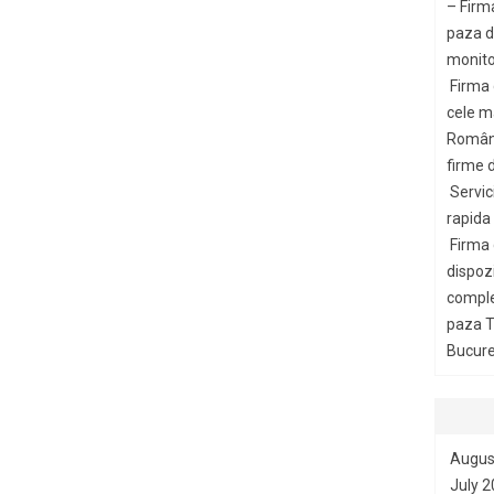
– Firm
paza di
monito
Firma
cele m
Români
firme d
Servic
rapida
Firma
dispozi
comple
paza T
Bucures
Augus
July 