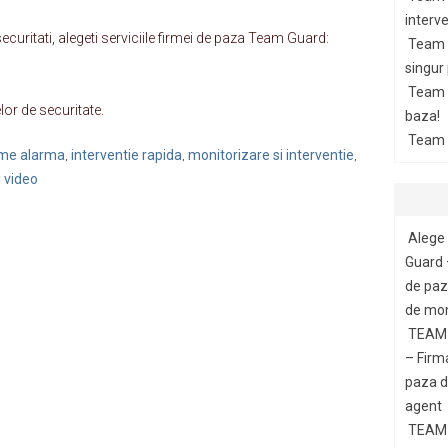
interve
ecuritati, alegeti serviciile firmei de paza Team Guard:
Team 
singur
Team G
or de securitate.
baza!
Team 
teme alarma
interventie rapida
monitorizare si interventie
,
,
,
 video
Alege 
Guard 
de paza
de mon
TEAM 
– Firm
paza di
agent
TEAM 