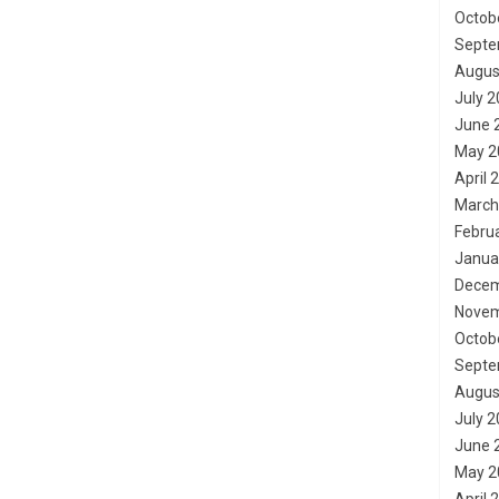
Octob
Septe
Augus
July 
June 
May 2
April 
March
Febru
Janua
Decem
Novem
Octob
Septe
Augus
July 
June 
May 2