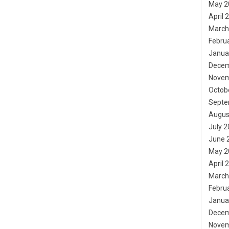
May 2
April 
March
Febru
Janua
Decem
Novem
Octob
Septe
Augus
July 
June 
May 2
April 
March
Febru
Janua
Decem
Novem