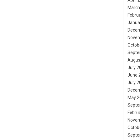
April 
March
Febru
Janua
Decem
Novem
Octob
Septe
Augus
July 
June 
July 
Decem
May 2
Septe
Febru
Novem
Octob
Septe