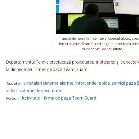
In functie de necesitati, cerinte și bugetul alocat, speci
firmei de paza Team Guard asigura proiectarea celo
bune servicii de securitate.
Departamentul Tehnic efectuează proiectarea, instalarea și conectar
la dispeceratul firmei de paza Team Guard.
instalari sisteme alarma
interventie rapida
servicii paza 
Tagged with:
,
,
video
sisteme de securitate
,
Activitate - firma de paza Team Guard
Posted in