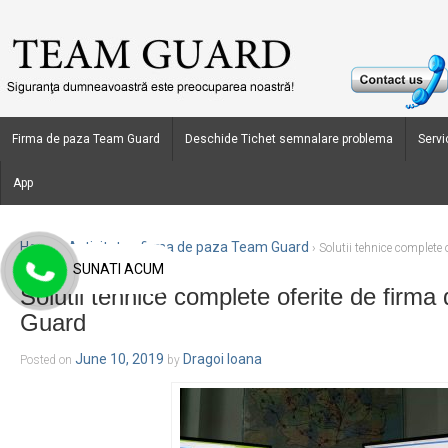
Firma de paza Team Guard
Deschide Tichet semnalare problema
Servic
App
Home
Activitate - firma de paza Team Guard
›
›
Solutii tehnice complete
SUNATI ACUM
Solutii tehnice complete oferite de firm
Guard
June 10, 2019
Dragoi Ioana
Posted on
by