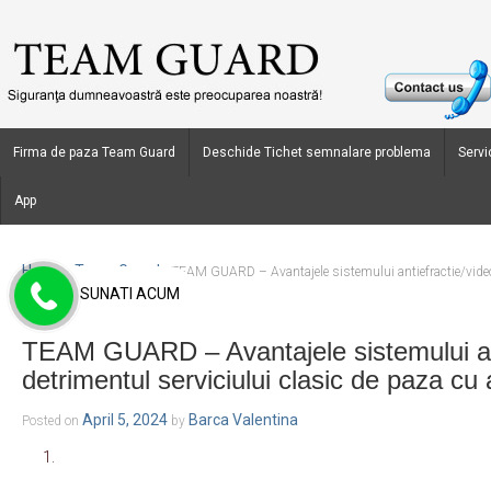
Firma de paza Team Guard
Deschide Tichet semnalare problema
Servic
App
Home
Team Guard
›
›
TEAM GUARD – Avantajele sistemului antiefractie/video 
SUNATI ACUM
paza cu agent
TEAM GUARD – Avantajele sistemului ant
detrimentul serviciului clasic de paza cu
April 5, 2024
Barca Valentina
Posted on
by