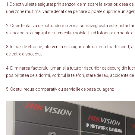
1.Obiectivul este asigurat prin senzori de miscare la exterior, ceea c
unei zone mult mai vaste decat cea pe care o poate cuprinde un agent
2. Orice tentativa de patrundere in zona supravegheata este instanta
si apoi catre echipajul de interventie mobila, fiind totodata urmarite
3. In caz de efractie, interventia se asigura intr-un timp foarte scurt, 
de catre dispecerat
4. Eliminarea factorului uman si a tuturor riscurilor ce decurg din lucr
posibilitatea de a dormi, vorbitul la telefon, stare de rau, accidente d
5. Costul redus comparativ cu serviciile de paza cu agent;