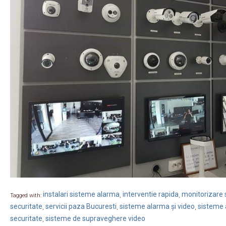
instalari sisteme alarma
interventie rapida
monitorizare s
Tagged with:
,
,
securitate
servicii paza Bucuresti
sisteme alarma și video
sisteme 
,
,
,
securitate
sisteme de supraveghere video
,