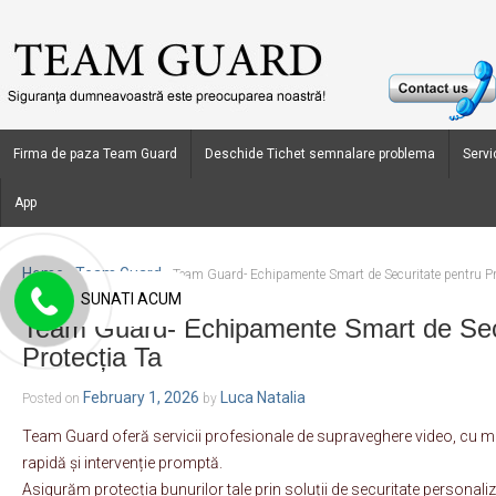
Firma de paza Team Guard
Deschide Tichet semnalare problema
Servic
App
Home
Team Guard
›
›
Team Guard- Echipamente Smart de Securitate pentru Pr
SUNATI ACUM
Team Guard- Echipamente Smart de Secu
Protecția Ta
February 1, 2026
Luca Natalia
Posted on
by
Team Guard oferă servicii profesionale de supraveghere video, cu mo
rapidă și intervenție promptă.
Asigurăm protecția bunurilor tale prin soluții de securitate personaliza