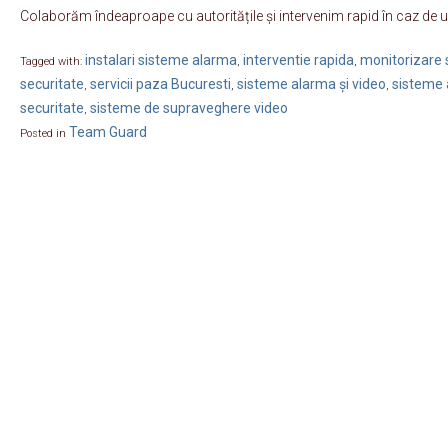
Colaborăm îndeaproape cu autoritățile și intervenim rapid în caz de 
instalari sisteme alarma
interventie rapida
monitorizare s
Tagged with:
,
,
securitate
servicii paza Bucuresti
sisteme alarma și video
sisteme 
,
,
,
securitate
sisteme de supraveghere video
,
Team Guard
Posted in