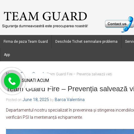
Firma de paza Team Guard
Deschide Tichet semnalare problema
Servic
App
Home
Team Guard
›
›
Team Guard Fire – Prevenția salvează vieți
SUNATI ACUM
Team Guard Fire – Prevenția salvează vi
June 18, 2025
Barca Valentina
Posted on
by
Departamentul nostru specializat în prevenirea și stingerea incendiilor
verificări PSI la mentenanță echipamente.