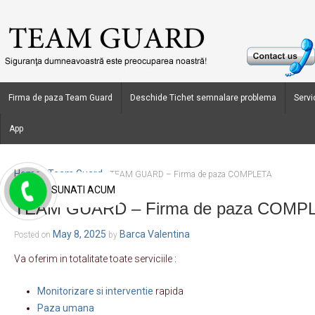
Firma de paza Team Guard
Deschide Tichet semnalare problema
Servic
App
Home
Team Guard
›
›
TEAM GUARD – Firma de paza COMPLETA
SUNATI ACUM
TEAM GUARD – Firma de paza COMP
May 8, 2025
Barca Valentina
Posted on
by
Va oferim in totalitate toate serviciile :
Monitorizare si interventie
rapida
Paza umana