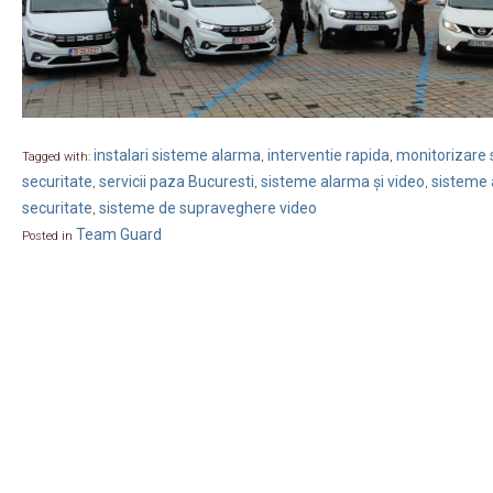
instalari sisteme alarma
interventie rapida
monitorizare s
Tagged with:
,
,
securitate
servicii paza Bucuresti
sisteme alarma și video
sisteme 
,
,
,
securitate
sisteme de supraveghere video
,
Team Guard
Posted in