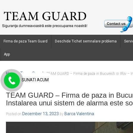
Firma de paza Team Guard
Deschide Tichet semnalare problema
Servic
App
Home
Team Guard
›
›
TEAM GUARD – Firma de paza in Bucuresti si Ilfov – In
SUNATI ACUM
solutia !
TEAM GUARD – Firma de paza in Bucures
Instalarea unui sistem de alarma este sol
December 13, 2023
Barca Valentina
Posted on
by