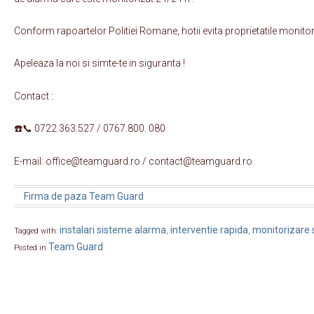
Conform rapoartelor Politiei Romane, hotii evita proprietatile monitoriz
Apeleaza la noi si simte-te in siguranta !
Contact :
☎️📞 0722.363.527 / 0767.800. 080
E-mail: office@teamguard.ro / contact@teamguard.ro
Firma de paza Team Guard
instalari sisteme alarma
interventie rapida
monitorizare s
Tagged with:
,
,
Team Guard
Posted in