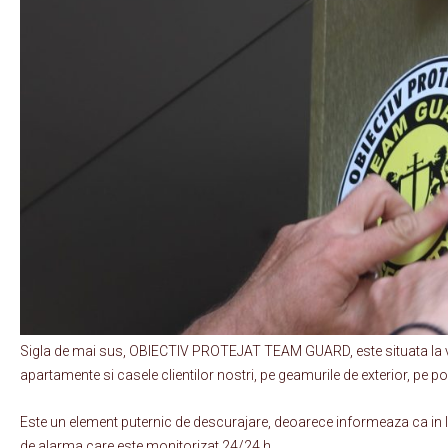
Sigla de mai sus, OBIECTIV PROTEJAT TEAM GUARD, este situata la ved
apartamente si casele clientilor nostri, pe geamurile de exterior, pe por
Este un element puternic de descurajare, deoarece informeaza ca in l
de alarma care este monitorizat 24/24 h .