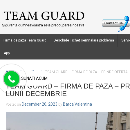
Firma de paza Team Guard
Deschide Tichet semnalare problema
Servic
App
Home
Team Guard
›
›
TEAM GUARD – FIRMA DE PAZA – PRINDE OFERTA 
SUNATI ACUM
TEAM GUARD – FIRMA DE PAZA – P
LUNII DECEMBRIE
December 20, 2023
Barca Valentina
Posted on
by