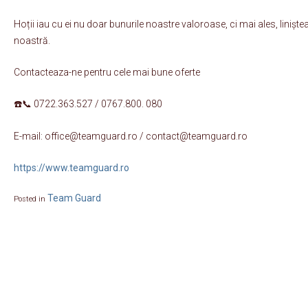
Hoții iau cu ei nu doar bunurile noastre valoroase, ci mai ales, liniștea
noastră.
Contacteaza-ne pentru cele mai bune oferte
☎️📞 0722.363.527 / 0767.800. 080
E-mail: office@teamguard.ro / contact@teamguard.ro
https://www.teamguard.ro
Team Guard
Posted in