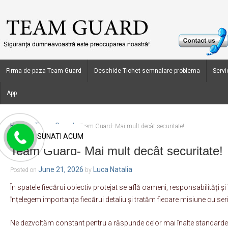
Firma de paza Team Guard
Deschide Tichet semnalare problema
Servic
App
Home
Team Guard
›
›
Team Guard- Mai mult decât securitate!
SUNATI ACUM
Team Guard- Mai mult decât securitate!
June 21, 2026
Luca Natalia
Posted on
by
În spatele fiecărui obiectiv protejat se află oameni, responsabilități 
înțelegem importanța fiecărui detaliu și tratăm fiecare misiune cu seri
Ne dezvoltăm constant pentru a răspunde celor mai înalte standarde 